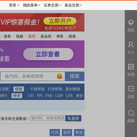
登录
我的菜单
证券交易
基金交易
动态
债券
视频
股吧
基金吧
博客
搜索
个人
自选
0
红送配
研报
个股研报
行业研报
盈利预测
排行
经济
CPI
PPI
PMI
GDP
LPR
房价
消息
个股关联交易数据：
搜索
行情
股吧
数据