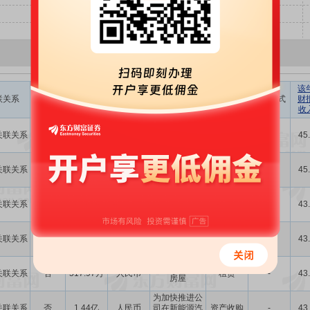
该
是否存在
交易金额
联关系
币种
交易简介
交易方式
支付方式
财
控制关系
(元)
收
向关联方租赁
关联关系
否
1537.70万
人民币
租赁
-
45
房屋
接受关联方提
关联关系
否
23.46万
人民币
接受劳务
-
45
供的劳务
实验室装修改
关联关系
否
419.73万
人民币
其他交易
-
43
造
接受关联方提
关联关系
否
38.79万
人民币
接受劳务
-
43
供的劳务
向关联方租赁
关联关系
否
517.97万
人民币
租赁
-
43
房屋
为加快推进公
关联关系
否
1.44亿
人民币
司在新能源汽
资产收购
-
43