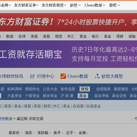
基金网
东方财富证券
东方财富期货
妙想
Choice数据
股吧
情
数据
全球
美股
港股
期货
外汇
黄金
银行
基金
理财
保险
全球财经快讯
行情中心
Choice数据
妙想大模型
交易
机构调研
期指持仓
公告大全
条件选股
财报
业绩报表
最新预告
分
大盘资金
个股资金
板块资金
沪 港 通
基金
基金净值
基金定投
基金
行
|
新股
|
基金
|
港股
|
美股
|
期货
|
外汇
|
黄金
|
自选股
|
自选基金
特色数据
> 威迈斯-关联交易
最新价
-
涨跌
-
涨跌幅
-
换手
-
总手
-
金额
-