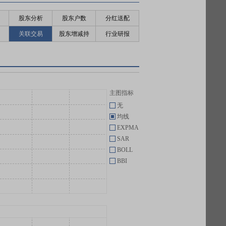
股东分析
股东户数
分红送配
关联交易
股东增减持
行业研报
主图指标
无
均线
EXPMA
SAR
BOLL
BBI