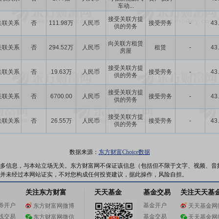
车动...
接受关联方提
关联关系
否
111.98万
人民币
接受劳务
-
43
供的劳务
向关联方租赁
关联关系
否
294.52万
人民币
租赁
-
43
房屋
接受关联方提
关联关系
否
19.63万
人民币
接受劳务
-
43
供的劳务
接受关联方提
关联关系
否
6700.00
人民币
接受劳务
-
43
供的劳务
接受关联方提
关联关系
否
26.55万
人民币
接受劳务
-
43
供的劳务
数据来源：
东方财富Choice数据
多信息，与本站立场无关。东方财富网不保证该信息（包括但不限于文字、视频、音
并未经过本网站证实，不对您构成任何投资建议，据此操作，风险自担。
关注东方财富
天天基金
基金交易
关注天天基
券开户
基金开户
东方财富网微博
天天基金网
线交易
基金交易
东方财富网微信
天天基金网