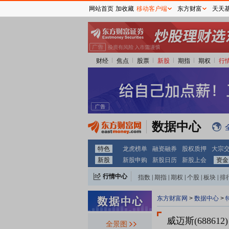
网站首页
加收藏
移动客户端
东方财富
天天
财经
焦点
股票
新股
期指
期权
行
数据中心
特色
龙虎榜单
融资融券
股权质押
大宗
新股
新股申购
新股日历
新股上会
资金
行情中心
指数
|
期指
|
期权
|
个股
|
板块
|
排
东方财富网
>
数据中心
>
威迈斯(688612)
全景图