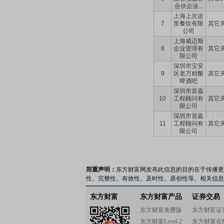
合伙企业...
上海上次这
7
里餐饮有限
其它
公司
上海威迈斯
8
企业管理有
其它
限公司
深圳市宝安
9
区老万精酿
其它
啤酒吧
深圳市首嘉
10
工程顾问有
其它
限公司
深圳市首嘉
11
工程顾问有
其它
限公司
郑重声明：
东方财富网发布此信息的目的在于传播更
性、完整性、有效性、及时性、原创性等。相关信息
东方财富
东方财富产品
证券交易
东方财富免费版
东方财富证
东方财富Level-2
东方财富在