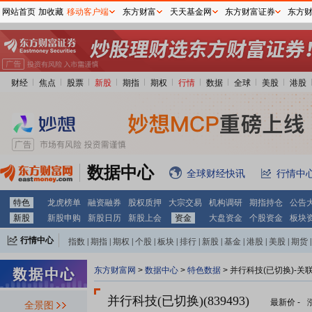
网站首页
加收藏
移动客户端
东方财富
天天基金网
东方财富证券
东方
财经
焦点
股票
新股
期指
期权
行情
数据
全球
美股
港股
数据中心
全球财经快讯
行情中
特色
龙虎榜单
融资融券
股权质押
大宗交易
机构调研
期指持仓
公告
新股
新股申购
新股日历
新股上会
资金
大盘资金
个股资金
板块
行情中心
指数
|
期指
|
期权
|
个股
|
板块
|
排行
|
新股
|
基金
|
港股
|
美股
|
期货
|
外汇
|
黄金
|
自选股
|
自选基金
东方财富网
>
数据中心
>
特色数据
> 并行科技(已切换)-关
并行科技(已切换)(839493)
最新价
-
全景图