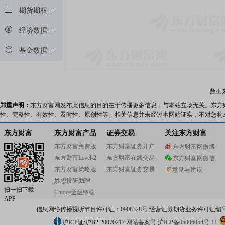
期货期权
经济数据
基金数据
数据
郑重声明：
东方财富网发布此信息的目的在于传播更多信息，与本站立场无关。东方
性、完整性、有效性、及时性、原创性等。相关信息并未经过本网站证实，不对您构
东方财富
东方财富产品
证券交易
关注东方财富
东方财富免费版
东方财富证券开户
东方财富网微博
东方财富Level-2
东方财富在线交易
东方财富网微信
东方财富策略版
东方财富证券交易
意见与建议
妙想投研助理
扫一扫下载
Choice金融终端
APP
信息网络传播视听节目许可证：0908328号 经营证券期货业务许可证编号：91310
沪ICP证:沪B2-20070217
网站备案号:沪ICP备05006054号-11