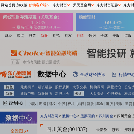
网站首页
加收藏
移动客户端
东方财富
天天基金网
东方财富证券
东方
财经
焦点
股票
新股
期指
期权
行情
数据
全球
美股
港股
数据中心
全球财经快讯
行情中
特色
龙虎榜单
融资融券
股权质押
大宗交易
机构调研
期指持仓
公告
新股
新股申购
新股日历
新股上会
资金
大盘资金
个股资金
板块
行情中心
指数
|
期指
|
期权
|
个股
|
板块
|
排行
|
新股
|
基金
|
港股
|
美股
|
期货
|
外汇
|
黄金
|
自选股
|
自选基金
东方财富网
>
数据中心
>
股票回购
>
四川黄金
> 四川黄金
四川黄金(001337)
最新价
-
涨跌
-
涨跌
全景图