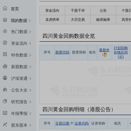
首页
资金流向
千股千评
公告
个股
龙虎榜单
大宗交易
融资融券
高管
我的数据
热门数据
四川黄金回购数据全览
资金流向
计划回购
最新价
序号
股票代码
股票简称
相关
价格区间
特色数据
(元)
新股数据
沪深港通
公告大全
研究报告
四川黄金回购明细（港股公告）
年报季报
序号
交易日期
证券代码
证券简称
相关
股东股本