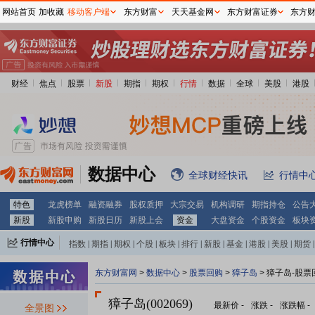
网站首页
加收藏
移动客户端
东方财富
天天基金网
东方财富证券
东方
财经
焦点
股票
新股
期指
期权
行情
数据
全球
美股
港股
数据中心
全球财经快讯
行情中
特色
龙虎榜单
融资融券
股权质押
大宗交易
机构调研
期指持仓
公告
新股
新股申购
新股日历
新股上会
资金
大盘资金
个股资金
板块
行情中心
指数
|
期指
|
期权
|
个股
|
板块
|
排行
|
新股
|
基金
|
港股
|
美股
|
期货
|
外汇
|
黄金
|
自选股
|
自选基金
东方财富网
>
数据中心
>
股票回购
>
獐子岛
> 獐子岛-股票
獐子岛(002069)
最新价
-
涨跌
-
涨跌幅
-
全景图