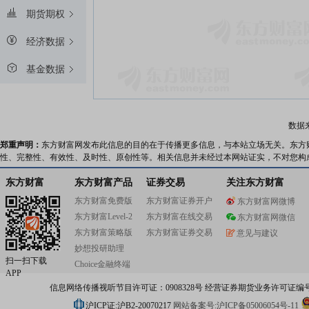
期货期权
经济数据
基金数据
数据
郑重声明：
东方财富网发布此信息的目的在于传播更多信息，与本站立场无关。东方
性、完整性、有效性、及时性、原创性等。相关信息并未经过本网站证实，不对您构
东方财富
东方财富产品
证券交易
关注东方财富
东方财富免费版
东方财富证券开户
东方财富网微博
东方财富Level-2
东方财富在线交易
东方财富网微信
东方财富策略版
东方财富证券交易
意见与建议
妙想投研助理
扫一扫下载
Choice金融终端
APP
信息网络传播视听节目许可证：0908328号 经营证券期货业务许可证编号：91310
沪ICP证:沪B2-20070217
网站备案号:沪ICP备05006054号-11