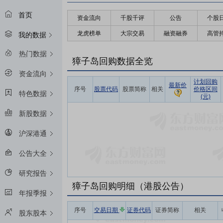
首页
资金流向
千股千评
公告
个股
龙虎榜单
大宗交易
融资融券
高管
我的数据
热门数据
獐子岛回购数据全览
资金流向
计划回购
最新价
序号
股票代码
股票简称
相关
价格区间
特色数据
(元)
新股数据
沪深港通
公告大全
研究报告
獐子岛回购明细（港股公告）
年报季报
序号
交易日期
证券代码
证券简称
相关
股东股本