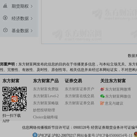
期货期权
经济数据
基金数据
数据
郑重声明：
东方财富网发布此信息的目的在于传播更多信息，与本站立场无关。东方
性、完整性、有效性、及时性、原创性等。相关信息并未经过本网站证实，不对您构
东方财富
东方财富产品
证券交易
关注东方财富
东方财富免费版
东方财富证券开户
东方财富网微博
东方财富Level-2
东方财富在线交易
东方财富网微信
东方财富策略版
东方财富证券交易
意见与建议
妙想投研助理
扫一扫下载
Choice金融终端
APP
信息网络传播视听节目许可证：0908328号 经营证券期货业务许可证编号：91310
沪ICP证:沪B2-20070217
网站备案号:沪ICP备05006054号-11