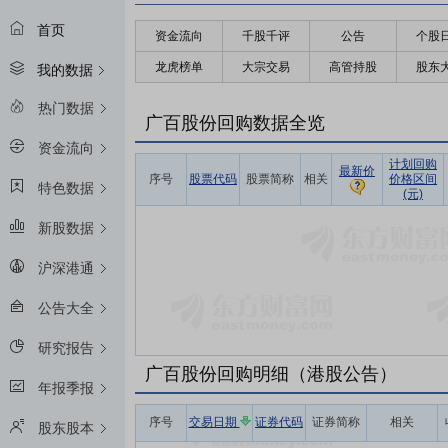
首页
资金流向
千股千评
公告
个股
龙虎榜单
大宗交易
高管持股
股东
我的数据
热门数据
广百股份回购数据全览
资金流向
计划回购
最新价
序号
股票代码
股票简称
相关
价格区间
特色数据
(元)
新股数据
沪深港通
公告大全
研究报告
广百股份回购明细（港股公告）
年报季报
序号
交易日期
证券代码
证券简称
相关
股东股本