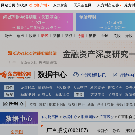
网站首页
加收藏
移动客户端
东方财富
天天基金网
东方财富证券
东方
财经
焦点
股票
新股
期指
期权
行情
数据
全球
美股
港股
数据中心
全球财经快讯
行情中
特色
龙虎榜单
融资融券
股权质押
大宗交易
机构调研
期指持仓
公告
新股
新股申购
新股日历
新股上会
资金
大盘资金
个股资金
板块
行情中心
指数
|
期指
|
期权
|
个股
|
板块
|
排行
|
新股
|
基金
|
港股
|
美股
|
期货
|
外汇
|
黄金
|
自选股
|
自选基金
东方财富网
>
数据中心
>
股票回购
>
广百股份
> 广百股份
广百股份(002187)
最新价
-
涨跌
-
涨跌
全景图