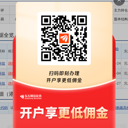
千评
公告
个股日历
财务数据
核心题材
主力持仓
交易
融资融券
高管持股
股东大会
个股研报
股本结构
据全览
计划回购
计划回购
占公告前
计划回购
最新价
回购起始
简称
相关
价格区间
数量区间
一日总股
金额区间
实
时间
(元)
(股)
本比例(%)
(元)
294万~588
1.00亿
科技
详细
65.36
34.00
0.68~1.36
2024-01-24
完
万
~2.00亿
5129万
科技
详细
65.36*
38.00
267万
0.65
2020-12-04
完
~1.01亿
238万~357
1.00亿
科技
详细
65.36*
42.00
0.92~1.38
2019-08-27
完
万
~1.50亿
细（港股公告）
券代码
证券简称
相关
收盘价
涨跌幅
回购数量
回购金额
回购最高