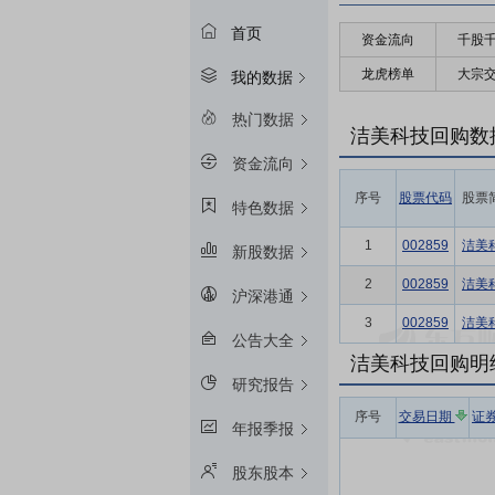
首页
资金流向
千股
龙虎榜单
大宗
我的数据
热门数据
洁美科技回购数
资金流向
序号
股票代码
股票
特色数据
1
002859
洁美
新股数据
2
002859
洁美
沪深港通
3
002859
洁美
公告大全
洁美科技回购明
研究报告
序号
交易日期
证
年报季报
股东股本