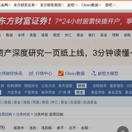
基金网
东方财富证券
东方财富期货
妙想
Choice数据
股吧
情
数据
全球
美股
港股
期货
外汇
黄金
银行
基金
理财
保险
全球财经快讯
行情中心
Choice数据
妙想大模型
交易
机构调研
期指持仓
公告大全
条件选股
财报
业绩报表
最新预告
分
大盘资金
个股资金
板块资金
沪 港 通
基金
基金净值
基金定投
基金
行
|
新股
|
基金
|
港股
|
美股
|
期货
|
外汇
|
黄金
|
自选股
|
自选基金
股票回购
>
洁美科技
> 洁美科技-股票回购
9)
最新价
-
涨跌
-
涨跌幅
-
换手
-
总手
-
金额
-