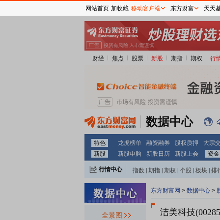
网站首页
加收藏
移动客户端
东方财富
天天
财经
焦点
股票
新股
期指
期权
行
数据中心
特色
龙虎榜单
融资融券
股权质押
大宗
新股
新股申购
新股日历
新股上会
资金
行情中心
指数
|
期指
|
期权
|
个股
|
板块
|
排
东方财富网
>
数据中心
>
洁美科技(00285
全景图