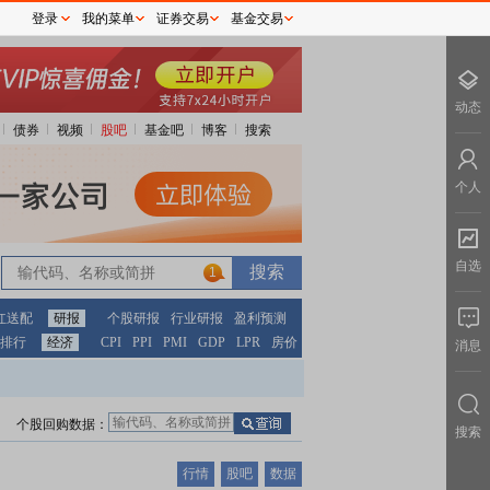
登录
我的菜单
证券交易
基金交易
动态
债券
视频
股吧
基金吧
博客
搜索
个人
自选
1
红送配
研报
个股研报
行业研报
盈利预测
排行
经济
CPI
PPI
PMI
GDP
LPR
房价
消息
个股回购数据：
搜索
行情
股吧
数据