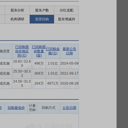
股东分析
股东户数
分红送配
机构调研
股票回购
股东增减持
已回购股
已回购股
已回购金
最新公告
施进度
份价格区
份数量
额(元)
日期
间(元)
(股)
16.81~22.6
成实施
496万
1.01亿
2024-05-09
0
25.50~30.5
成实施
369万
1.01亿
2021-09-17
2
24.56~31.0
成实施
164万
4871万
2020-08-28
5
计量
价
回购最低价
回购方式
公告日期
币种