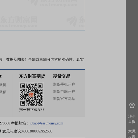
频、数据及图表）全部或者部分内容的准确性、真实
金
东方财富期货
期货交易
期货手机开户
微博
期货电脑开户
微信
期货官方网站
扫一扫下载APP
涉企
举报
78686 举报邮箱：
jubao@eastmoney.com
网
意见与建议:4000300059/952500
意见
反馈