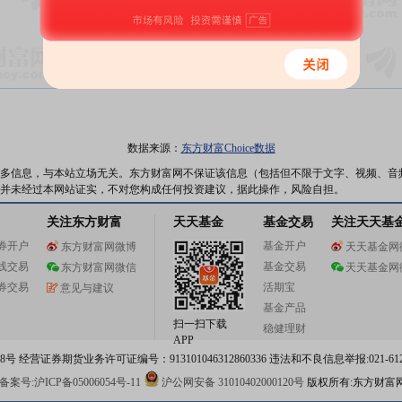
暂无数据
数据来源：
东方财富Choice数据
多信息，与本站立场无关。东方财富网不保证该信息（包括但不限于文字、视频、音
并未经过本网站证实，不对您构成任何投资建议，据此操作，风险自担。
关注东方财富
天天基金
基金交易
关注天天基
券开户
基金开户
东方财富网微博
天天基金网
线交易
基金交易
东方财富网微信
天天基金网
券交易
活期宝
意见与建议
基金产品
扫一扫下载
稳健理财
APP
 经营证券期货业务许可证编号：913101046312860336 违法和不良信息举报:021-612
案号:沪ICP备05006054号-11
沪公网安备 31010402000120号
版权所有:东方财富