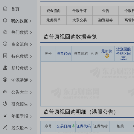
首页
资金流向
千股千评
公告
个股
龙虎榜单
大宗交易
融资融券
高管
我的数据
热门数据
欧普康视回购数据全览
资金流向
计划回购
最新价
序号
股票代码
股票简称
相关
价格区间
特色数据
(元)
新股数据
沪深港通
公告大全
研究报告
欧普康视回购明细（港股公告）
年报季报
序号
交易日期
证券代码
证券简称
相关
股东股本