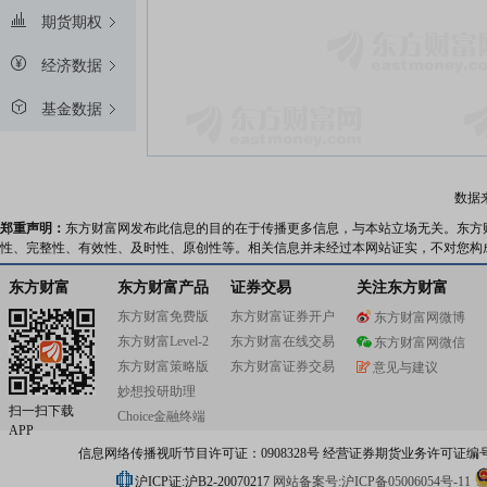
期货期权
经济数据
基金数据
数据
郑重声明：
东方财富网发布此信息的目的在于传播更多信息，与本站立场无关。东方
性、完整性、有效性、及时性、原创性等。相关信息并未经过本网站证实，不对您构
东方财富
东方财富产品
证券交易
关注东方财富
东方财富免费版
东方财富证券开户
东方财富网微博
东方财富Level-2
东方财富在线交易
东方财富网微信
东方财富策略版
东方财富证券交易
意见与建议
妙想投研助理
扫一扫下载
Choice金融终端
APP
信息网络传播视听节目许可证：0908328号 经营证券期货业务许可证编号：91310
沪ICP证:沪B2-20070217
网站备案号:沪ICP备05006054号-11