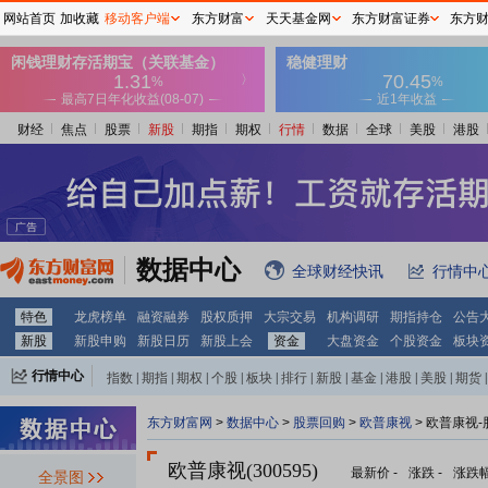
网站首页
加收藏
移动客户端
东方财富
天天基金网
东方财富证券
东方
财经
焦点
股票
新股
期指
期权
行情
数据
全球
美股
港股
数据中心
全球财经快讯
行情中
特色
龙虎榜单
融资融券
股权质押
大宗交易
机构调研
期指持仓
公告
新股
新股申购
新股日历
新股上会
资金
大盘资金
个股资金
板块
行情中心
指数
|
期指
|
期权
|
个股
|
板块
|
排行
|
新股
|
基金
|
港股
|
美股
|
期货
|
外汇
|
黄金
|
自选股
|
自选基金
东方财富网
>
数据中心
>
股票回购
>
欧普康视
> 欧普康视
欧普康视(300595)
最新价
-
涨跌
-
涨跌
全景图