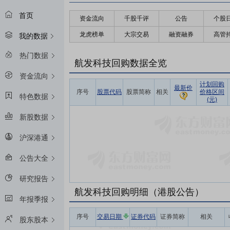
首页
资金流向
千股千评
公告
个股
龙虎榜单
大宗交易
融资融券
高管
我的数据
热门数据
航发科技回购数据全览
资金流向
计划回购
最新价
序号
股票代码
股票简称
相关
价格区间
特色数据
(元)
新股数据
沪深港通
公告大全
研究报告
航发科技回购明细（港股公告）
年报季报
序号
交易日期
证券代码
证券简称
相关
股东股本