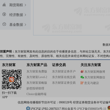
期货期权
经济数据
基金数据
数据
郑重声明：
东方财富网发布此信息的目的在于传播更多信息，与本站立场无关。东方
性、完整性、有效性、及时性、原创性等。相关信息并未经过本网站证实，不对您构
东方财富
东方财富产品
证券交易
关注东方财富
东方财富免费版
东方财富证券开户
东方财富网微博
东方财富Level-2
东方财富在线交易
东方财富网微信
东方财富策略版
东方财富证券交易
意见与建议
妙想投研助理
扫一扫下载
Choice金融终端
APP
信息网络传播视听节目许可证：0908328号 经营证券期货业务许可证编号：91310
沪ICP证:沪B2-20070217
网站备案号:沪ICP备05006054号-11