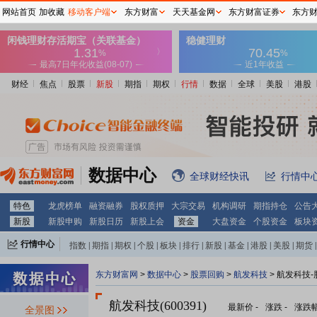
网站首页
加收藏
移动客户端
东方财富
天天基金网
东方财富证券
东方
财经
焦点
股票
新股
期指
期权
行情
数据
全球
美股
港股
数据中心
全球财经快讯
行情中
特色
龙虎榜单
融资融券
股权质押
大宗交易
机构调研
期指持仓
公告
新股
新股申购
新股日历
新股上会
资金
大盘资金
个股资金
板块
行情中心
指数
|
期指
|
期权
|
个股
|
板块
|
排行
|
新股
|
基金
|
港股
|
美股
|
期货
|
外汇
|
黄金
|
自选股
|
自选基金
东方财富网
>
数据中心
>
股票回购
>
航发科技
> 航发科技
航发科技(600391)
最新价
-
涨跌
-
涨跌
全景图