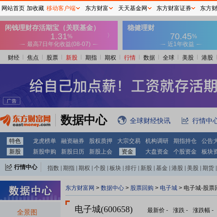
网站首页
加收藏
移动客户端
东方财富
天天基金网
东方财富证券
东方
财经
焦点
股票
新股
期指
期权
行情
数据
全球
美股
港股
数据中心
全球财经快讯
行情中
特色
龙虎榜单
融资融券
股权质押
大宗交易
机构调研
期指持仓
公告
新股
新股申购
新股日历
新股上会
资金
大盘资金
个股资金
板块
行情中心
指数
|
期指
|
期权
|
个股
|
板块
|
排行
|
新股
|
基金
|
港股
|
美股
|
期货
|
外汇
|
黄金
|
自选股
|
自选基金
东方财富网
>
数据中心
>
股票回购
>
电子城
> 电子城-股票
电子城(600658)
最新价
-
涨跌
-
涨跌幅
-
全景图