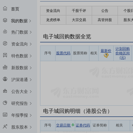
首页
资金流向
千股千评
公告
个股
龙虎榜单
大宗交易
高管持股
股东
我的数据
热门数据
电子城回购数据全览
资金流向
计划回购
最新价
序号
股票代码
股票简称
相关
价格区间
特色数据
(元)
新股数据
沪深港通
公告大全
研究报告
电子城回购明细（港股公告）
年报季报
序号
交易日期
证券代码
证券简称
相关
股东股本