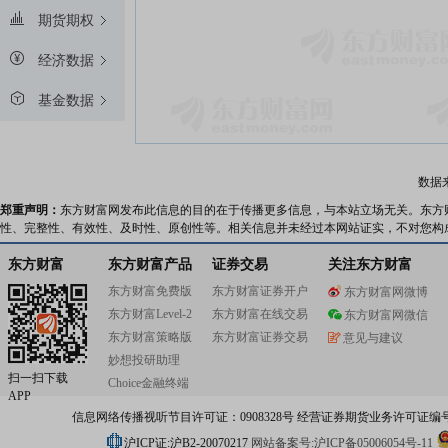
期货期权
经济数据
基金数据
数据
郑重声明：
东方财富网发布此信息的目的在于传播更多信息，与本站立场无关。东方
性、完整性、有效性、及时性、原创性等。相关信息并未经过本网站证实，不对您构
东方财富
东方财富产品
证券交易
关注东方财富
东方财富免费版
东方财富证券开户
东方财富网微博
东方财富Level-2
东方财富在线交易
东方财富网微信
东方财富策略版
东方财富证券交易
意见与建议
妙想投研助理
扫一扫下载
Choice金融终端
APP
信息网络传播视听节目许可证：0908328号 经营证券期货业务许可证编号：91310
沪ICP证:沪B2-20070217
网站备案号:沪ICP备05006054号-11