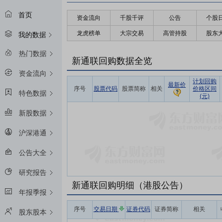
首页
资金流向
千股千评
公告
个股
龙虎榜单
大宗交易
高管持股
股东
我的数据
热门数据
新通联回购数据全览
资金流向
计划回购
最新价
序号
股票代码
股票简称
相关
价格区间
特色数据
(元)
新股数据
沪深港通
公告大全
研究报告
新通联回购明细（港股公告）
年报季报
序号
交易日期
证券代码
证券简称
相关
股东股本