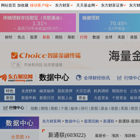
网站首页
加收藏
移动客户端
东方财富
天天基金网
东方财富证券
东方
财经
焦点
股票
新股
期指
期权
行情
数据
全球
美股
港股
数据中心
全球财经快讯
行情中
特色
龙虎榜单
融资融券
股权质押
大宗交易
机构调研
期指持仓
公告
新股
新股申购
新股日历
新股上会
资金
大盘资金
个股资金
板块
行情中心
指数
|
期指
|
期权
|
个股
|
板块
|
排行
|
新股
|
基金
|
港股
|
美股
|
期货
|
外汇
|
黄金
|
自选股
|
自选基金
东方财富网
>
数据中心
>
股票回购
>
新通联
> 新通联-股票
新通联(603022)
最新价
-
涨跌
-
涨跌幅
-
全景图