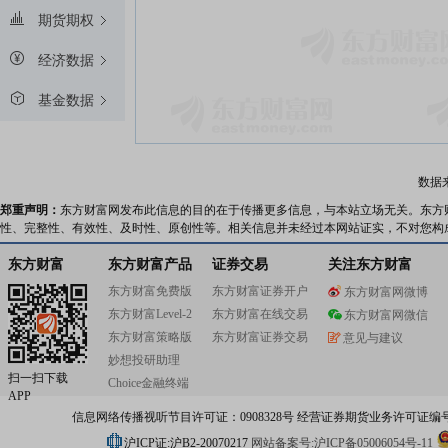
期货期权
经济数据
基金数据
数据
郑重声明：
东方财富网发布此信息的目的在于传播更多信息，与本站立场无关。东方
性、完整性、有效性、及时性、原创性等。相关信息并未经过本网站证实，不对您构
东方财富
东方财富产品
证券交易
关注东方财富
东方财富免费版
东方财富证券开户
东方财富网微博
东方财富Level-2
东方财富在线交易
东方财富网微信
东方财富策略版
东方财富证券交易
意见与建议
妙想投研助理
扫一扫下载
Choice金融终端
APP
信息网络传播视听节目许可证：0908328号 经营证券期货业务许可证编号：91310
沪ICP证:沪B2-20070217
网站备案号:沪ICP备05006054号-11