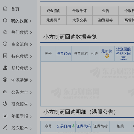
首页
资金流向
千股千评
公告
个股
龙虎榜单
大宗交易
融资融券
高管
我的数据
热门数据
小方制药回购数据全览
资金流向
计划回购
最新价
序号
股票代码
股票简称
相关
价格区间
特色数据
(元)
新股数据
沪深港通
公告大全
研究报告
小方制药回购明细（港股公告）
年报季报
序号
交易日期
证券代码
证券简称
相关
股东股本