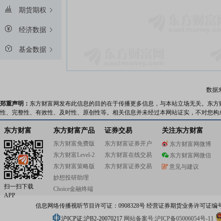
期货期权
经济数据
基金数据
数据
郑重声明：
东方财富网发布此信息的目的在于传播更多信息，与本站立场无关。东方
性、完整性、有效性、及时性、原创性等。相关信息并未经过本网站证实，不对您构
东方财富
东方财富产品
证券交易
关注东方财富
东方财富免费版
东方财富证券开户
东方财富网微博
东方财富Level-2
东方财富在线交易
东方财富网微信
东方财富策略版
东方财富证券交易
意见与建议
妙想投研助理
扫一扫下载
Choice金融终端
APP
信息网络传播视听节目许可证：0908328号 经营证券期货业务许可证编号：91310
沪ICP证:沪B2-20070217
网站备案号:沪ICP备05006054号-11