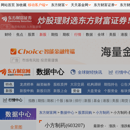
网站首页
加收藏
移动客户端
东方财富
天天基金网
东方财富证券
东方
财经
焦点
股票
新股
期指
期权
行情
数据
全球
美股
港股
数据中心
全球财经快讯
行情中
特色
龙虎榜单
融资融券
股权质押
大宗交易
机构调研
期指持仓
公告
新股
新股申购
新股日历
新股上会
资金
大盘资金
个股资金
板块
行情中心
指数
|
期指
|
期权
|
个股
|
板块
|
排行
|
新股
|
基金
|
港股
|
美股
|
期货
|
外汇
|
黄金
|
自选股
|
自选基金
东方财富网
>
数据中心
>
股票回购
>
小方制药
> 小方制药
小方制药(603207)
最新价
-
涨跌
-
涨跌
全景图