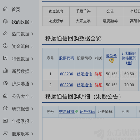
首页
资金流向
千股千评
公告
个股
龙虎榜单
大宗交易
融资融券
高管
我的数据
热门数据
移远通信回购数据全览
资金流向
计划回购
最新价
序号
股票代码
股票简称
相关
价格区间
特色数据
(元)
新股数据
1
603236
移远通信
详细
50.16*
69.50
沪深港通
2
603236
移远通信
详细
50.16*
70.00
移远通信回购明细（港股公告）
公告大全
研究报告
序号
交易日期
证券代码
证券简称
相关
年报季报
股东股本