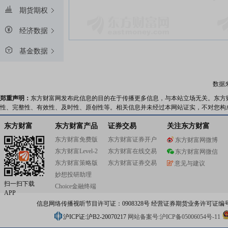
期货期权
经济数据
基金数据
数据
郑重声明：
东方财富网发布此信息的目的在于传播更多信息，与本站立场无关。东方
性、完整性、有效性、及时性、原创性等。相关信息并未经过本网站证实，不对您构
东方财富
东方财富产品
证券交易
关注东方财富
东方财富免费版
东方财富证券开户
东方财富网微博
东方财富Level-2
东方财富在线交易
东方财富网微信
东方财富策略版
东方财富证券交易
意见与建议
妙想投研助理
扫一扫下载
Choice金融终端
APP
信息网络传播视听节目许可证：0908328号 经营证券期货业务许可证编号：91310
沪ICP证:沪B2-20070217
网站备案号:沪ICP备05006054号-11