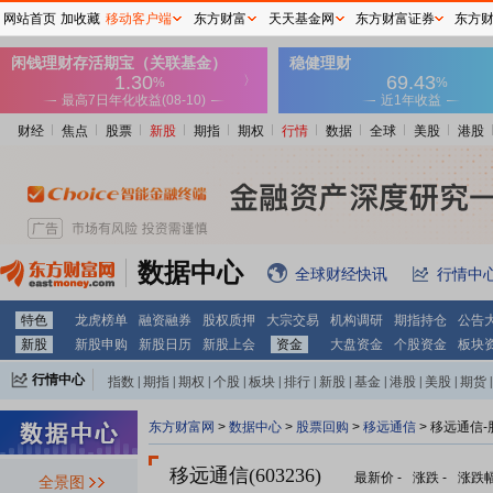
网站首页
加收藏
移动客户端
东方财富
天天基金网
东方财富证券
东方
财经
焦点
股票
新股
期指
期权
行情
数据
全球
美股
港股
数据中心
全球财经快讯
行情中
特色
龙虎榜单
融资融券
股权质押
大宗交易
机构调研
期指持仓
公告
新股
新股申购
新股日历
新股上会
资金
大盘资金
个股资金
板块
行情中心
指数
|
期指
|
期权
|
个股
|
板块
|
排行
|
新股
|
基金
|
港股
|
美股
|
期货
|
外汇
|
黄金
|
自选股
|
自选基金
东方财富网
>
数据中心
>
股票回购
>
移远通信
> 移远通信
移远通信(603236)
最新价
-
涨跌
-
涨跌
全景图