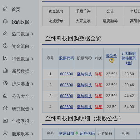
首页
资金流向
千股千评
公告
个股
龙虎榜单
大宗交易
融资融券
高管
我的数据
热门数据
至纯科技回购数据全览
资金流向
计划回购
最新价
序号
股票代码
股票简称
相关
价格区间
特色数据
(元)
新股数据
1
603690
至纯科技
详细
23.59*
33.60
沪深港通
2
603690
至纯科技
详细
23.59*
29.46
3
603690
至纯科技
详细
23.59*
44.42
公告大全
4
603690
至纯科技
详细
23.59
54.00
研究报告
至纯科技回购明细（港股公告）
年报季报
序号
交易日期
证券代码
证券简称
相关
股东股本