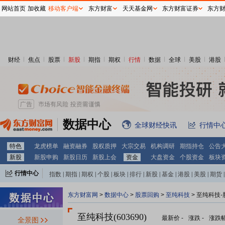
网站首页
加收藏
移动客户端
东方财富
天天基金网
东方财富证券
东方
财经
焦点
股票
新股
期指
期权
行情
数据
全球
美股
港股
数据中心
全球财经快讯
行情中
特色
龙虎榜单
融资融券
股权质押
大宗交易
机构调研
期指持仓
公告
新股
新股申购
新股日历
新股上会
资金
大盘资金
个股资金
板块
行情中心
指数
|
期指
|
期权
|
个股
|
板块
|
排行
|
新股
|
基金
|
港股
|
美股
|
期货
|
外汇
|
黄金
|
自选股
|
自选基金
东方财富网
>
数据中心
>
股票回购
>
至纯科技
> 至纯科技
至纯科技(603690)
最新价
-
涨跌
-
涨跌
全景图