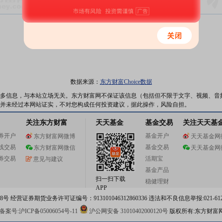
数据来源：
东方财富Choice数据
多信息，与本站立场无关。东方财富网不保证该信息（包括但不限于文字、视频、音
并未经过本网站证实，不对您构成任何投资建议，据此操作，风险自担。
关注东方财富
天天基金
基金交易
关注天天基
券开户
基金开户
东方财富网微博
天天基金网
线交易
基金交易
东方财富网微信
天天基金网
券交易
活期宝
意见与建议
基金产品
扫一扫下载
稳健理财
APP
 经营证券期货业务许可证编号：913101046312860336 违法和不良信息举报:021-612
案号:沪ICP备05006054号-11
沪公网安备 31010402000120号
版权所有:东方财富