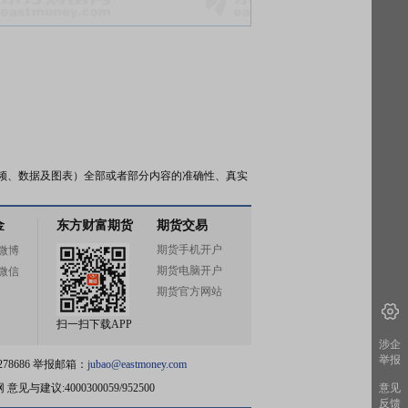
频、数据及图表）全部或者部分内容的准确性、真实
金
东方财富期货
期货交易
期货手机开户
微博
期货电脑开户
微信
期货官方网站
扫一扫下载APP
涉企
举报
78686 举报邮箱：
jubao@eastmoney.com
网
意见与建议:4000300059/952500
意见
反馈