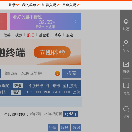
登录
我的菜单
证券交易
基金交易
动态
债券
视频
股吧
基金吧
博客
搜索
个人
自选
1
红送配
研报
个股研报
行业研报
盈利预测
排行
经济
CPI
PPI
PMI
GDP
LPR
房价
消息
个股回购数据：
搜索
行情
股吧
数据