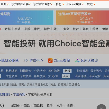
基金网
东方财富证券
东方财富期货
妙想
Choice数据
股吧
情
数据
全球
美股
港股
期货
外汇
黄金
银行
基金
理财
保险
全球财经快讯
行情中心
Choice数据
妙想大模型
交易
机构调研
期指持仓
公告大全
条件选股
财报
业绩报表
最新预告
分
大盘资金
个股资金
板块资金
沪 港 通
基金
基金净值
基金定投
基金
行
|
新股
|
基金
|
港股
|
美股
|
期货
|
外汇
|
黄金
|
自选股
|
自选基金
股票回购
>
宁波高发
> 宁波高发-股票回购
8)
最新价
-
涨跌
-
涨跌幅
-
换手
-
总手
-
金额
-