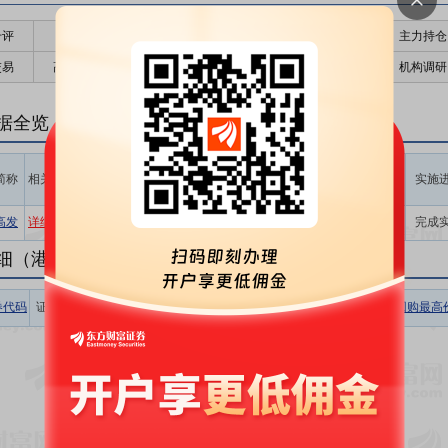
千评
公告
个股日历
财务数据
核心题材
主力持仓
交易
高管持股
股东大会
个股研报
股本结构
机构调研
据全览
计划回购
计划回购
占公告前
计划回购
最新价
回购起始
简称
相关
价格区间
数量区间
一日总股
金额区间
实施
时间
(元)
(股)
本比例(%)
(元)
5000万
高发
详细
13.97*
22.70
-
-
2018-12-21
完成
~1.00亿
细（港股公告）
券代码
证券简称
相关
收盘价
涨跌幅
回购数量
回购金额
回购最高
暂无数据