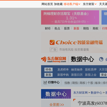
网站首页
加收藏
移动客户端
东方财富
天天
财经
焦点
股票
新股
期指
期权
行
数据中心
特色
龙虎榜单
融资融券
股权质押
大宗
新股
新股申购
新股日历
新股上会
资金
行情中心
指数
|
期指
|
期权
|
个股
|
板块
|
排
东方财富网
>
数据中心
>
宁波高发(60378
全景图