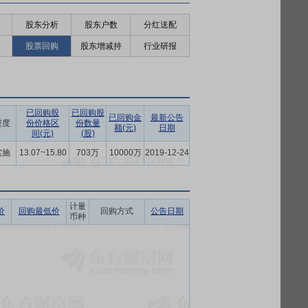
股东分析
股东户数
分红送配
股票回购
股东增减持
行业研报
已回购股
已回购股
已回购金
最新公告
进度
份价格区
份数量
额(元)
日期
间(元)
(股)
实施
13.07~15.80
703万
10000万
2019-12-24
计量
价
回购最低价
回购方式
公告日期
币种