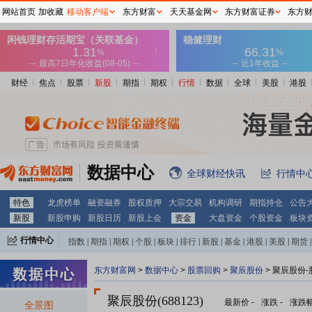
网站首页
加收藏
移动客户端
东方财富
天天基金网
东方财富证券
东方
财经
焦点
股票
新股
期指
期权
行情
数据
全球
美股
港股
数据中心
全球财经快讯
行情中
特色
龙虎榜单
融资融券
股权质押
大宗交易
机构调研
期指持仓
公告
新股
新股申购
新股日历
新股上会
资金
大盘资金
个股资金
板块
行情中心
指数
|
期指
|
期权
|
个股
|
板块
|
排行
|
新股
|
基金
|
港股
|
美股
|
期货
|
外汇
|
黄金
|
自选股
|
自选基金
东方财富网
>
数据中心
>
股票回购
>
聚辰股份
> 聚辰股份
聚辰股份(688123)
最新价
-
涨跌
-
涨跌
全景图