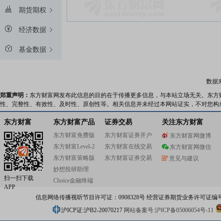
期货期权
经济数据
基金数据
数据
郑重声明：
东方财富网发布此信息的目的在于传播更多信息，与本站立场无关。东方
性、完整性、有效性、及时性、原创性等。相关信息并未经过本网站证实，不对您构
东方财富
东方财富产品
证券交易
关注东方财富
东方财富免费版
东方财富证券开户
东方财富网微博
东方财富Level-2
东方财富在线交易
东方财富网微信
东方财富策略版
东方财富证券交易
意见与建议
妙想投研助理
扫一扫下载
Choice金融终端
APP
信息网络传播视听节目许可证：0908328号 经营证券期货业务许可证编号：91310
沪ICP证:沪B2-20070217
网站备案号:沪ICP备05006054号-11