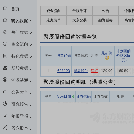
首页
资金流向
千股千评
公告
个股
龙虎榜单
大宗交易
融资融券
高管
我的数据
热门数据
聚辰股份回购数据全览
资金流向
计划回购
最新价
序号
股票代码
股票简称
相关
价格区间
特色数据
(元)
新股数据
1
688123
聚辰股份
详细
120.00
69.80
沪深港通
聚辰股份回购明细（港股公告）
公告大全
序号
交易日期
证券代码
证券简称
相关
研究报告
年报季报
股东股本