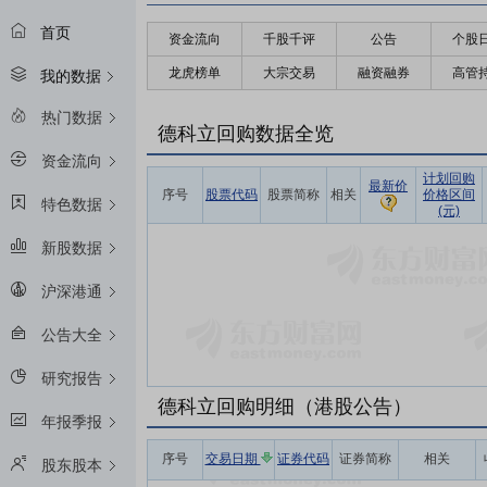
首页
资金流向
千股千评
公告
个股
龙虎榜单
大宗交易
融资融券
高管
我的数据
热门数据
德科立回购数据全览
资金流向
计划回购
最新价
序号
股票代码
股票简称
相关
价格区间
特色数据
(元)
新股数据
沪深港通
公告大全
研究报告
德科立回购明细（港股公告）
年报季报
序号
交易日期
证券代码
证券简称
相关
股东股本