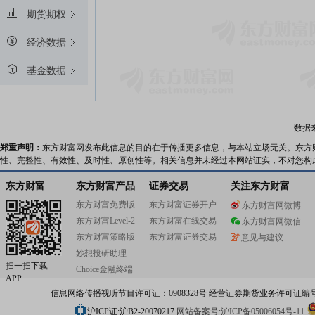
期货期权
经济数据
基金数据
数据
郑重声明：
东方财富网发布此信息的目的在于传播更多信息，与本站立场无关。东方
性、完整性、有效性、及时性、原创性等。相关信息并未经过本网站证实，不对您构
东方财富
东方财富产品
证券交易
关注东方财富
东方财富免费版
东方财富证券开户
东方财富网微博
东方财富Level-2
东方财富在线交易
东方财富网微信
东方财富策略版
东方财富证券交易
意见与建议
妙想投研助理
扫一扫下载
Choice金融终端
APP
信息网络传播视听节目许可证：0908328号 经营证券期货业务许可证编号：91310
沪ICP证:沪B2-20070217
网站备案号:沪ICP备05006054号-11