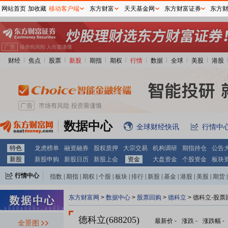
网站首页
加收藏
移动客户端
东方财富
天天基金网
东方财富证券
东方
财经
焦点
股票
新股
期指
期权
行情
数据
全球
美股
港股
数据中心
全球财经快讯
行情中
特色
龙虎榜单
融资融券
股权质押
大宗交易
机构调研
期指持仓
公告
新股
新股申购
新股日历
新股上会
资金
大盘资金
个股资金
板块
行情中心
指数
|
期指
|
期权
|
个股
|
板块
|
排行
|
新股
|
基金
|
港股
|
美股
|
期货
|
外汇
|
黄金
|
自选股
|
自选基金
东方财富网
>
数据中心
>
股票回购
>
德科立
> 德科立-股票
德科立(688205)
最新价
-
涨跌
-
涨跌幅
-
全景图