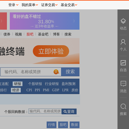
登录
我的菜单
证券交易
基金交易
动态
债券
视频
股吧
基金吧
博客
搜索
个人
自选
0
红送配
研报
个股研报
行业研报
盈利预测
排行
经济
CPI
PPI
PMI
GDP
LPR
房价
消息
个股回购数据：
搜索
行情
股吧
数据