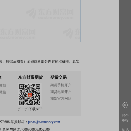
频、数据及图表）全部或者部分内容的准确性、真实
金
东方财富期货
期货交易
期货手机开户
微博
期货电脑开户
微信
期货官方网站
扫一扫下载APP
涉企
举报
78686 举报邮箱：
jubao@eastmoney.com
网
意见与建议:4000300059/952500
意见