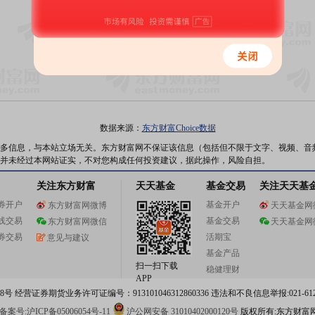
暂无数据
数据来源：
东方财富Choice数据
多信息，与本站立场无关。东方财富网不保证该信息（包括但不限于文字、视频、音
并未经过本网站证实，不对您构成任何投资建议，据此操作，风险自担。
关注东方财富
天天基金
基金交易
关注天天基
券开户
基金开户
东方财富网微博
天天基金网
线交易
基金交易
东方财富网微信
天天基金网
券交易
活期宝
意见与建议
基金产品
扫一扫下载
稳健理财
APP
 经营证券期货业务许可证编号：913101046312860336 违法和不良信息举报:021-612
案号:沪ICP备05006054号-11
沪公网安备 31010402000120号
版权所有:东方财富