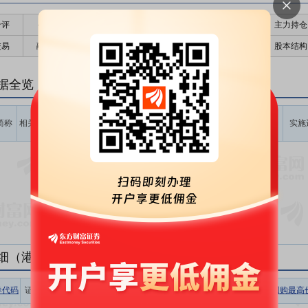
千评
公告
个股日历
财务数据
核心题材
主力持仓
交易
融资融券
高管持股
股东大会
个股研报
股本结构
据全览
计划回购
计划回购
占公告前
计划回购
最新价
回购起始
简称
相关
价格区间
数量区间
一日总股
金额区间
实施
时间
(元)
(股)
本比例(%)
(元)
暂无数据
细（港股公告）
券代码
证券简称
相关
收盘价
涨跌幅
回购数量
回购金额
回购最高