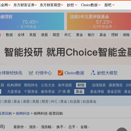
基金网
东方财富证券
东方财富期货
妙想
Choice数据
股吧
情
数据
全球
美股
港股
期货
外汇
黄金
银行
基金
理财
保险
全球财经快讯
行情中心
Choice数据
妙想大模型
交易
机构调研
期指持仓
公告大全
条件选股
财报
业绩报表
最新预告
分
大盘资金
个股资金
板块资金
沪 港 通
基金
基金净值
基金定投
基金
行
|
新股
|
基金
|
港股
|
美股
|
期货
|
外汇
|
黄金
|
自选股
|
自选基金
股票回购
>
南网科技
> 南网科技-股票回购
8)
最新价
-
涨跌
-
涨跌幅
-
换手
-
总手
-
金额
-