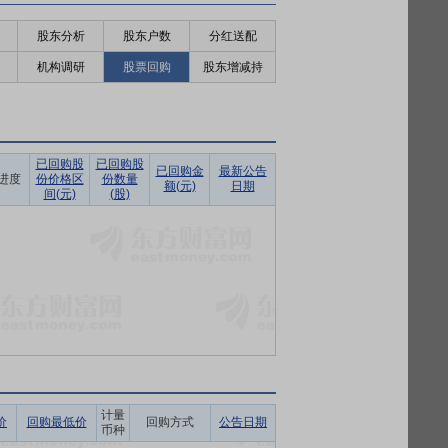
股东分析
股东户数
分红送配
机构调研
股票回购
股东增减持
已回购股
已回购股
已回购金
最新公告
进度
份价格区
份数量
额(元)
日期
间(元)
(股)
计量
价
回购最低价
回购方式
公告日期
币种