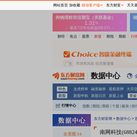
网站首页
加收藏
移动客户端
东方财富
天天
财经
焦点
股票
新股
期指
期权
行
数据中心
特色
龙虎榜单
融资融券
股权质押
大宗
新股
新股申购
新股日历
新股上会
资金
行情中心
指数
|
期指
|
期权
|
个股
|
板块
|
排
东方财富网
>
数据中心
>
南网科技(68824
全景图