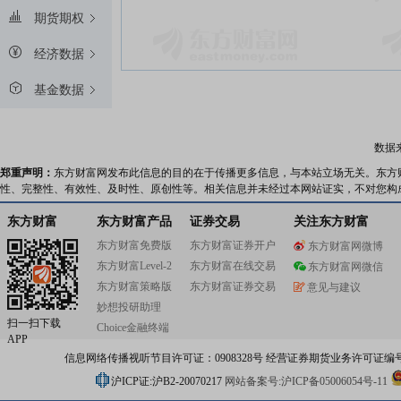
期货期权
经济数据
基金数据
数据
郑重声明：
东方财富网发布此信息的目的在于传播更多信息，与本站立场无关。东方
性、完整性、有效性、及时性、原创性等。相关信息并未经过本网站证实，不对您构
东方财富
东方财富产品
证券交易
关注东方财富
东方财富免费版
东方财富证券开户
东方财富网微博
东方财富Level-2
东方财富在线交易
东方财富网微信
东方财富策略版
东方财富证券交易
意见与建议
妙想投研助理
扫一扫下载
Choice金融终端
APP
信息网络传播视听节目许可证：0908328号 经营证券期货业务许可证编号：91310
沪ICP证:沪B2-20070217
网站备案号:沪ICP备05006054号-11