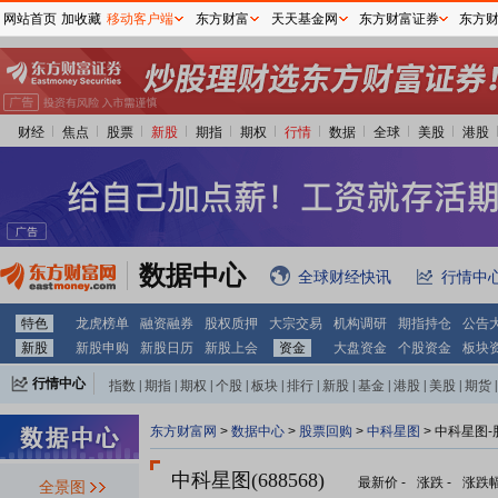
网站首页
加收藏
移动客户端
东方财富
天天基金网
东方财富证券
东方
财经
焦点
股票
新股
期指
期权
行情
数据
全球
美股
港股
数据中心
全球财经快讯
行情中
特色
龙虎榜单
融资融券
股权质押
大宗交易
机构调研
期指持仓
公告
新股
新股申购
新股日历
新股上会
资金
大盘资金
个股资金
板块
行情中心
指数
|
期指
|
期权
|
个股
|
板块
|
排行
|
新股
|
基金
|
港股
|
美股
|
期货
|
外汇
|
黄金
|
自选股
|
自选基金
东方财富网
>
数据中心
>
股票回购
>
中科星图
> 中科星图
中科星图(688568)
最新价
-
涨跌
-
涨跌
全景图