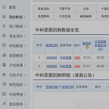
首页
资金流向
千股千评
公告
个股
龙虎榜单
大宗交易
融资融券
高管
我的数据
热门数据
中科星图回购数据全览
资金流向
计划回购
最新价
序号
股票代码
股票简称
相关
价格区间
特色数据
(元)
新股数据
1
688568
中科星图
详细
37.01
56.55
沪深港通
2
688568
中科星图
详细
37.01*
69.00
中科星图回购明细（港股公告）
公告大全
研究报告
序号
交易日期
证券代码
证券简称
相关
年报季报
股东股本