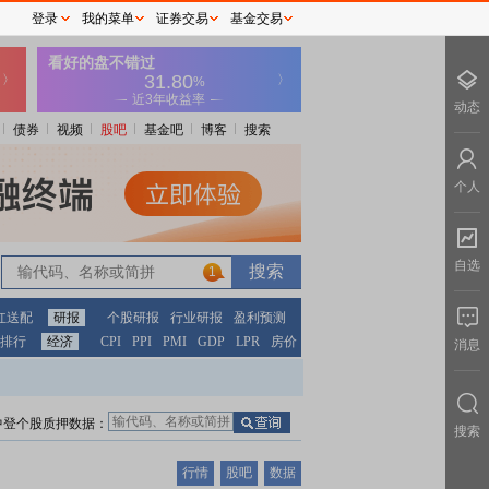
登录
我的菜单
证券交易
基金交易
动态
债券
视频
股吧
基金吧
博客
搜索
个人
自选
1
红送配
研报
个股研报
行业研报
盈利预测
排行
经济
CPI
PPI
PMI
GDP
LPR
房价
消息
中登个股质押数据：
搜索
行情
股吧
数据