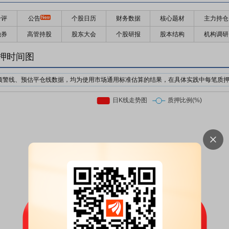
千评
公告
个股日历
财务数据
核心题材
主力持仓
融券
高管持股
股东大会
个股研报
股本结构
机构调研
押时间图
预警线、预估平仓线数据，均为使用市场通用标准估算的结果，在具体实践中每笔质
机构为了防止股价下跌对自己的利益造成损失，对质押个股的股价设置预警价格与强
日收盘价前复权*质押率*预警线比例
日收盘价前复权*质押率*平仓线比例
押股票市值的比例。质押率因行业、企业等情况不同，通常在3-6折。
前市场上通用的标准有两个，分别是160%/140%和150%/130%；此处计算时使用16