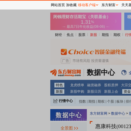
网站首页
加收藏
移动客户端
东方财富
天天
财经
焦点
股票
新股
期指
期权
行
数据中心
特色
龙虎榜单
融资融券
股权质押
大宗
新股
新股申购
新股日历
新股上会
资金
行情中心
指数
|
期指
|
期权
|
个股
|
板块
|
排
东方财富网
>
数据中心
>
惠康科技(00123
全景图