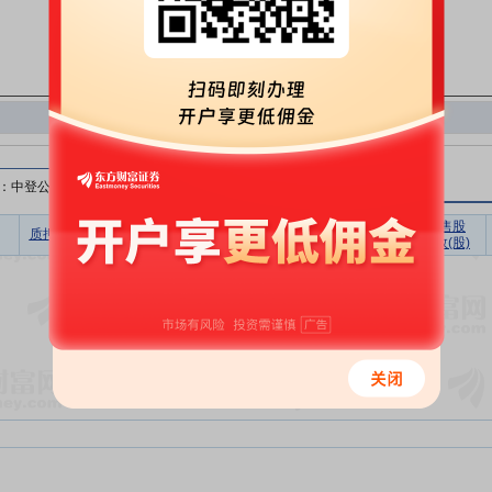
：中登公司）
无限售股
质押比例(%)
质押股数(股)
质押市值(元)
质押笔数
质押数(股)
暂无数据