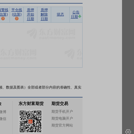
预警线
平仓线
质押
质押
公告
(估算)
(估算)
开始
解除
状态
日期
日期
日期
频、数据及图表）全部或者部分内容的准确性、真实
金
东方财富期货
期货交易
期货手机开户
微博
期货电脑开户
微信
期货官方网站