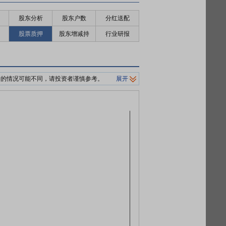
股东分析
股东户数
分红送配
股票质押
股东增减持
行业研报
押的情况可能不同，请投资者谨慎参考。
展开
制平仓价格。
0%/140%标准。