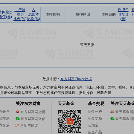
占所持
占
质押日
质押股份
股份
总股本
质押机构
质押原因
质押目的
收盘价
市值(元)
比例(%)
比例(%)
(元)
暂无数据
数据来源：
东方财富Choice数据
多信息，与本站立场无关。东方财富网不保证该信息（包括但不限于文字、视频、音
并未经过本网站证实，不对您构成任何投资建议，据此操作，风险自担。
关注东方财富
天天基金
基金交易
关注天天基
券开户
基金开户
东方财富网微博
天天基金网
线交易
基金交易
东方财富网微信
天天基金网
券交易
活期宝
意见与建议
基金产品