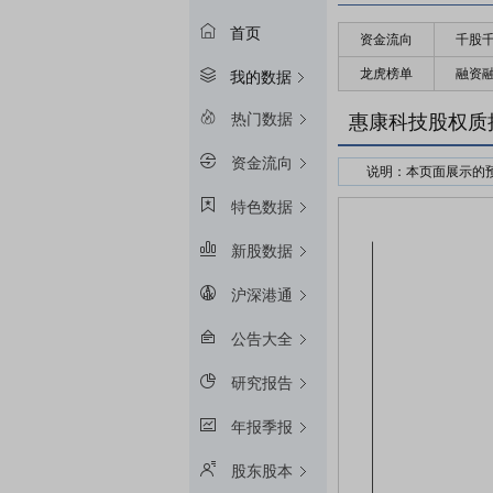
首页
资金流向
千股
龙虎榜单
融资
我的数据
热门数据
惠康科技股权质
资金流向
说明：本页面展示的
接受股权质押的金融
特色数据
预警线算法：冻结起始
新股数据
平仓线算法：冻结起始
质押率：融资额和质
沪深港通
预警线/平仓线比例：目
公告大全
研究报告
年报季报
股东股本