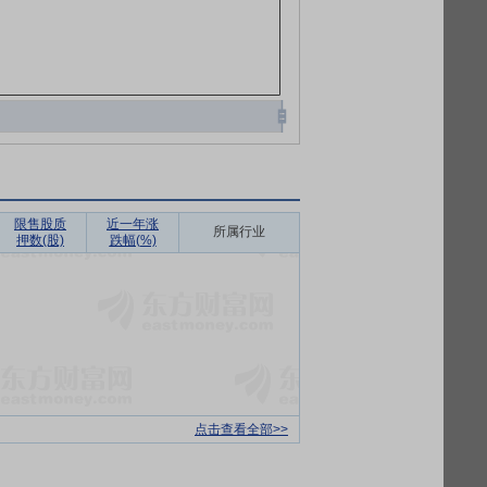
限售股质
近一年涨
所属行业
押数(股)
跌幅(%)
点击查看全部>>