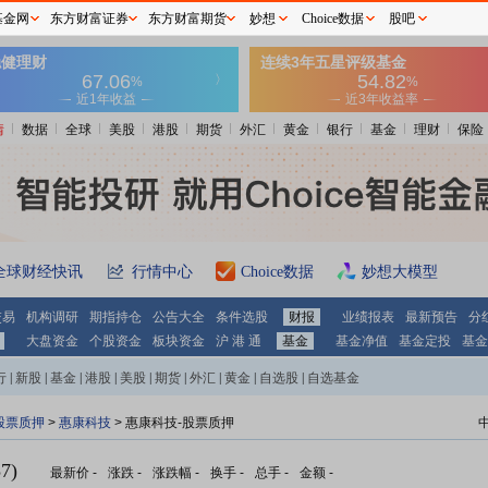
基金网
东方财富证券
东方财富期货
妙想
Choice数据
股吧
情
数据
全球
美股
港股
期货
外汇
黄金
银行
基金
理财
保险
全球财经快讯
行情中心
Choice数据
妙想大模型
交易
机构调研
期指持仓
公告大全
条件选股
财报
业绩报表
最新预告
分
大盘资金
个股资金
板块资金
沪 港 通
基金
基金净值
基金定投
基金
行
|
新股
|
基金
|
港股
|
美股
|
期货
|
外汇
|
黄金
|
自选股
|
自选基金
股票质押
>
惠康科技
> 惠康科技-股票质押
7)
最新价
-
涨跌
-
涨跌幅
-
换手
-
总手
-
金额
-