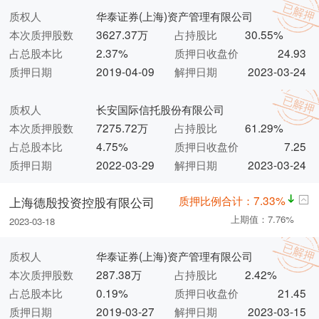
质权人
华泰证券(上海)资产管理有限公司
本次质押股数
3627.37万
占持股比
30.55%
占总股本比
2.37%
质押日收盘价
24.93
质押日期
2019-04-09
解押日期
2023-03-24
质权人
长安国际信托股份有限公司
本次质押股数
7275.72万
占持股比
61.29%
占总股本比
4.75%
质押日收盘价
7.25
质押日期
2022-03-29
解押日期
2023-03-24
质押比例合计：7.33%
上海德殷投资控股有限公司
上期值：7.76%
2023-03-18
质权人
华泰证券(上海)资产管理有限公司
本次质押股数
287.38万
占持股比
2.42%
占总股本比
0.19%
质押日收盘价
21.45
质押日期
2019-03-27
解押日期
2023-03-15