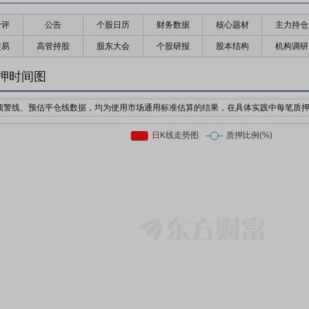
千评
公告
个股日历
财务数据
核心题材
主力持仓
交易
高管持股
股东大会
个股研报
股本结构
机构调研
押时间图
预警线、预估平仓线数据，均为使用市场通用标准估算的结果，在具体实践中每笔质
机构为了防止股价下跌对自己的利益造成损失，对质押个股的股价设置预警价格与强
日收盘价前复权*质押率*预警线比例
日收盘价前复权*质押率*平仓线比例
押股票市值的比例。质押率因行业、企业等情况不同，通常在3-6折。
前市场上通用的标准有两个，分别是160%/140%和150%/130%；此处计算时使用16