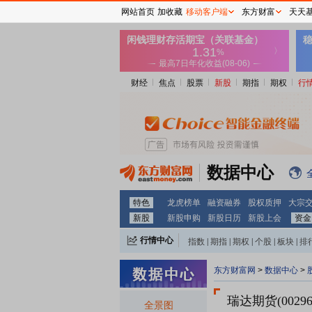
网站首页
加收藏
移动客户端
东方财富
天天
财经
焦点
股票
新股
期指
期权
行
数据中心
特色
龙虎榜单
融资融券
股权质押
大宗
新股
新股申购
新股日历
新股上会
资金
行情中心
指数
|
期指
|
期权
|
个股
|
板块
|
排
东方财富网
>
数据中心
>
瑞达期货(00296
全景图