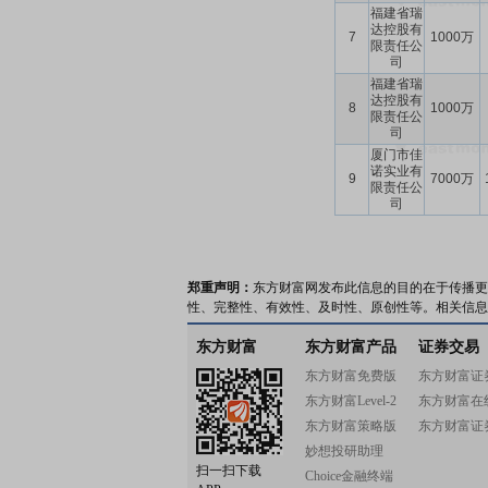
福建省瑞
达控股有
7
1000万
限责任公
司
福建省瑞
达控股有
8
1000万
限责任公
司
厦门市佳
诺实业有
9
7000万
限责任公
司
郑重声明：
东方财富网发布此信息的目的在于传播更
性、完整性、有效性、及时性、原创性等。相关信息
东方财富
东方财富产品
证券交易
东方财富免费版
东方财富证
东方财富Level-2
东方财富在
东方财富策略版
东方财富证
妙想投研助理
扫一扫下载
Choice金融终端