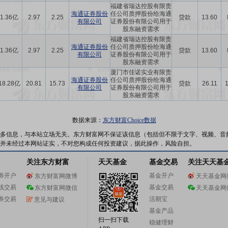
福建省瑞达控股有限责
海通证券股份
任公司质押股份给海通
1.36亿
2.97
2.25
贷款
13.60
有限公司
证券股份有限公司用于
股东融资需求
福建省瑞达控股有限责
海通证券股份
任公司质押股份给海通
1.36亿
2.97
2.25
贷款
13.60
有限公司
证券股份有限公司用于
股东融资需求
厦门市佳诺实业有限责
海通证券股份
任公司质押股份给海通
18.28亿
20.81
15.73
贷款
26.11
有限公司
证券股份有限公司用于
股东融资需求
数据来源：
东方财富Choice数据
多信息，与本站立场无关。东方财富网不保证该信息（包括但不限于文字、视频、音
并未经过本网站证实，不对您构成任何投资建议，据此操作，风险自担。
关注东方财富
天天基金
基金交易
关注天天基
券开户
基金开户
东方财富网微博
天天基金网
线交易
基金交易
东方财富网微信
天天基金网
券交易
活期宝
意见与建议
基金产品
扫一扫下载
稳健理财