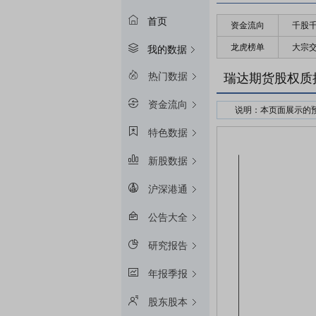
首页
资金流向
千股
龙虎榜单
大宗
我的数据
热门数据
瑞达期货股权质
资金流向
说明：本页面展示的
接受股权质押的金融
特色数据
预警线算法：冻结起始
新股数据
平仓线算法：冻结起始
质押率：融资额和质
沪深港通
预警线/平仓线比例：目
公告大全
研究报告
年报季报
股东股本