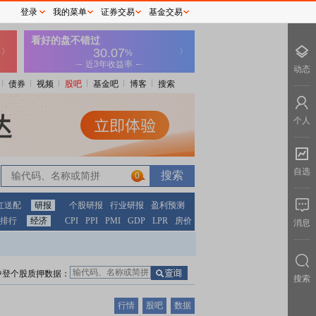
登录
我的菜单
证券交易
基金交易
动态
债券
视频
股吧
基金吧
博客
搜索
个人
自选
0
红送配
研报
个股研报
行业研报
盈利预测
排行
经济
CPI
PPI
PMI
GDP
LPR
房价
消息
中登个股质押数据：
搜索
行情
股吧
数据