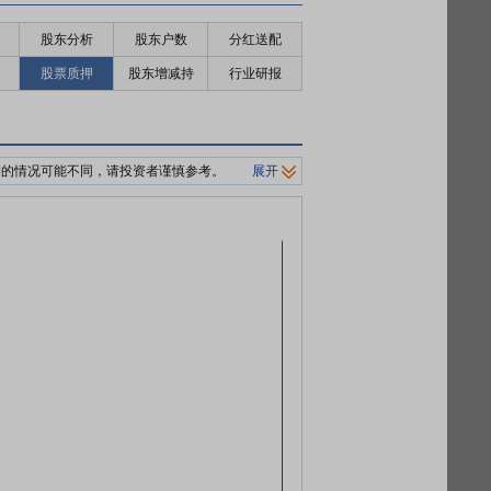
股东分析
股东户数
分红送配
股票质押
股东增减持
行业研报
押的情况可能不同，请投资者谨慎参考。
展开
制平仓价格。
0%/140%标准。