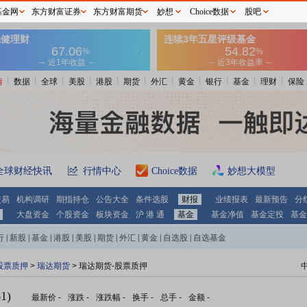
基金网
东方财富证券
东方财富期货
妙想
Choice数据
股吧
情
数据
全球
美股
港股
期货
外汇
黄金
银行
基金
理财
保险
全球财经快讯
行情中心
Choice数据
妙想大模型
交易
机构调研
期指持仓
公告大全
条件选股
财报
业绩报表
最新预告
分
大盘资金
个股资金
板块资金
沪 港 通
基金
基金净值
基金定投
基金
行
|
新股
|
基金
|
港股
|
美股
|
期货
|
外汇
|
黄金
|
自选股
|
自选基金
股票质押
>
瑞达期货
> 瑞达期货-股票质押
1)
最新价
-
涨跌
-
涨跌幅
-
换手
-
总手
-
金额
-