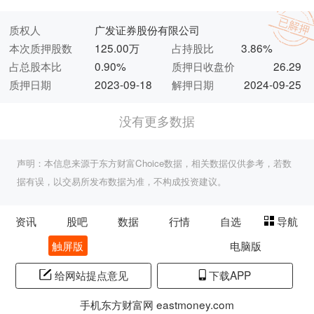
质权人
广发证券股份有限公司
本次质押股数
125.00万
占持股比
3.86%
占总股本比
0.90%
质押日收盘价
26.29
质押日期
2023-09-18
解押日期
2024-09-25
没有更多数据
声明：本信息来源于东方财富Choice数据，相关数据仅供参考，若数
据有误，以交易所发布数据为准，不构成投资建议。
资讯
股吧
数据
行情
自选
导航
触屏版
电脑版
给网站提点意见
下载APP
手机东方财富网 eastmoney.com