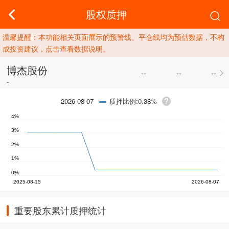
股权质押
温馨提醒：本功能相关页面展示的预警线、平仓线均为预估数据，不构
成投资建议，点击查看数据说明。
博杰股份
--
--
--
-
质押比例:0.38%
2026-08-07
重要股东累计质押统计