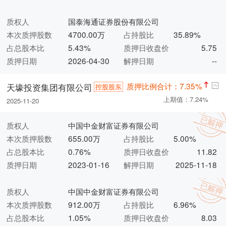
质权人
国泰海通证券股份有限公司
本次质押股数
4700.00万
占持股比
35.89%
占总股本比
5.43%
质押日收盘价
5.75
质押日期
2026-04-30
解押日期
--
质押比例合计：7.35%
天壕投资集团有限公司
控股股东
上期值：7.24%
2025-11-20
质权人
中国中金财富证券有限公司
本次质押股数
655.00万
占持股比
5.00%
占总股本比
0.76%
质押日收盘价
11.82
质押日期
2023-01-16
解押日期
2025-11-18
质权人
中国中金财富证券有限公司
本次质押股数
912.00万
占持股比
6.96%
占总股本比
1.05%
质押日收盘价
8.03