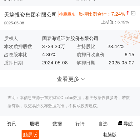
质押比例合计：7.24%
天壕投资集团有限公司
控股股东
上期值：6.12%
2025-05-08
质权人
国泰海通证券股份有限公司
本次质押股数
3724.20万
占持股比
28.44%
占总股本比
4.30%
质押日收盘价
6.15
质押日期
2024-05-08
解押日期
2025-05-07
查看更多
声明：本信息来源于东方财富Choice数据，相关数据仅供参考，若数
据有误，以交易所发布数据为准，不构成投资建议。
资讯
股吧
数据
行情
自选
导航
触屏版
电脑版