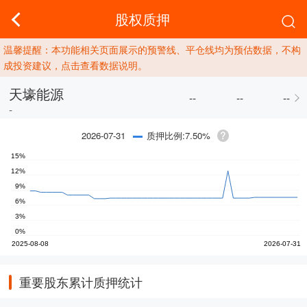
股权质押
温馨提醒：本功能相关页面展示的预警线、平仓线均为预估数据，不构
成投资建议，点击查看数据说明。
天壕能源
--
--
--
-
质押比例:7.50%
2026-07-31
重要股东累计质押统计