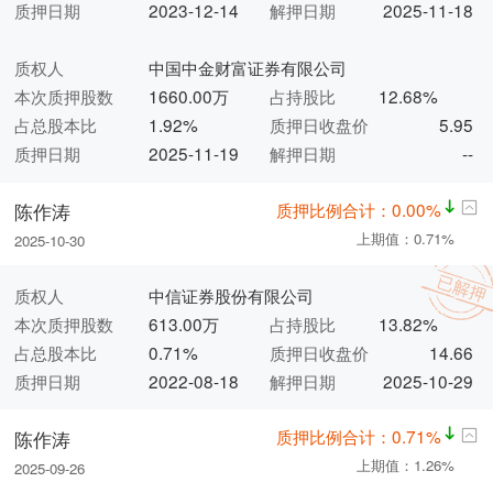
质押日期
2023-12-14
解押日期
2025-11-18
质权人
中国中金财富证券有限公司
本次质押股数
1660.00万
占持股比
12.68%
占总股本比
1.92%
质押日收盘价
5.95
质押日期
2025-11-19
解押日期
--
质押比例合计：0.00%
陈作涛
上期值：0.71%
2025-10-30
质权人
中信证券股份有限公司
本次质押股数
613.00万
占持股比
13.82%
占总股本比
0.71%
质押日收盘价
14.66
质押日期
2022-08-18
解押日期
2025-10-29
质押比例合计：0.71%
陈作涛
上期值：1.26%
2025-09-26