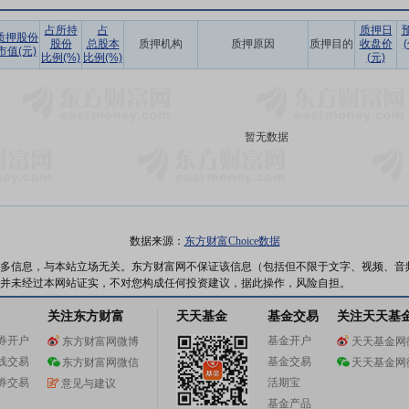
占所持
占
质押日
质押股份
股份
总股本
质押机构
质押原因
质押目的
收盘价
市值(元)
比例(%)
比例(%)
(元)
暂无数据
数据来源：
东方财富Choice数据
多信息，与本站立场无关。东方财富网不保证该信息（包括但不限于文字、视频、音
并未经过本网站证实，不对您构成任何投资建议，据此操作，风险自担。
关注东方财富
天天基金
基金交易
关注天天基
券开户
基金开户
东方财富网微博
天天基金网
线交易
基金交易
东方财富网微信
天天基金网
券交易
活期宝
意见与建议
基金产品