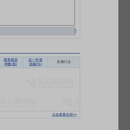
限售股质
近一年涨
所属行业
押数(股)
跌幅(%)
点击查看全部>>