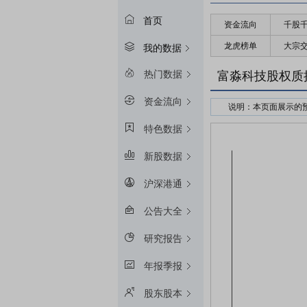
首页
资金流向
千股
龙虎榜单
大宗
我的数据
热门数据
富淼科技股权质
资金流向
说明：本页面展示的
接受股权质押的金融
特色数据
预警线算法：冻结起始
新股数据
平仓线算法：冻结起始
质押率：融资额和质
沪深港通
预警线/平仓线比例：目
公告大全
研究报告
年报季报
股东股本