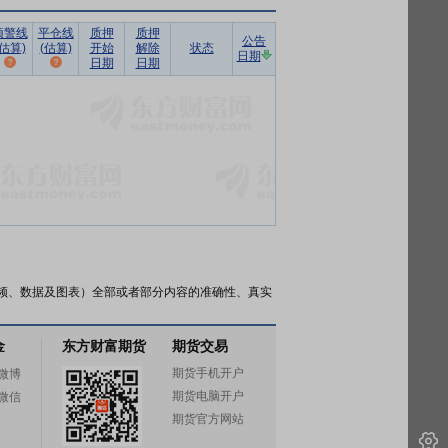
预警线
平仓线
质押
质押
公告
(估算)
(估算)
开始
解除
状态
日期
日期
日期
频、数据及图表）全部或者部分内容的准确性、真实
金
东方财富期货
期货交易
期货手机开户
微博
期货电脑开户
微信
期货官方网站