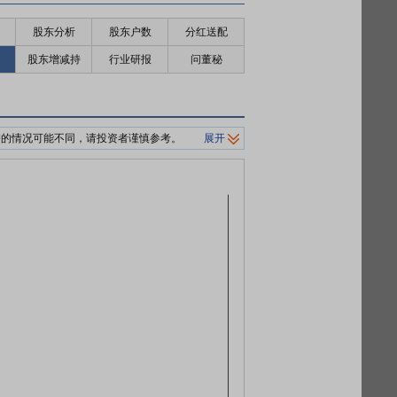
股东分析
股东户数
分红送配
股东增减持
行业研报
问董秘
押的情况可能不同，请投资者谨慎参考。
展开
制平仓价格。
0%/140%标准。