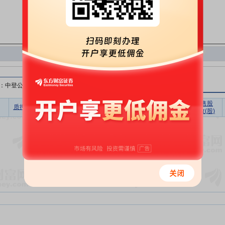
：中登公司）
无限售股
质押比例(%)
质押股数(股)
质押市值(元)
质押笔数
质押数(股)
暂无数据