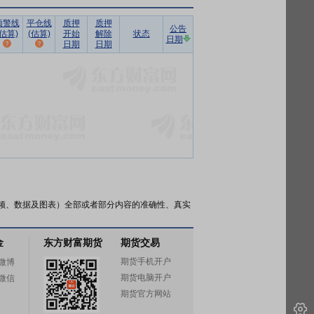
预警线
平仓线
质押
质押
公告
(估算)
(估算)
开始
解除
状态
日期
日期
日期
频、数据及图表）全部或者部分内容的准确性、真实
金
东方财富期货
期货交易
期货手机开户
微博
期货电脑开户
微信
期货官方网站