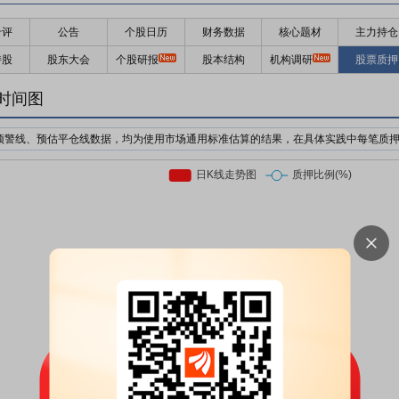
千评
公告
个股日历
财务数据
核心题材
主力持仓
持股
股东大会
个股研报
股本结构
机构调研
股票质押
时间图
预警线、预估平仓线数据，均为使用市场通用标准估算的结果，在具体实践中每笔质
机构为了防止股价下跌对自己的利益造成损失，对质押个股的股价设置预警价格与强
日收盘价前复权*质押率*预警线比例
日收盘价前复权*质押率*平仓线比例
押股票市值的比例。质押率因行业、企业等情况不同，通常在3-6折。
前市场上通用的标准有两个，分别是160%/140%和150%/130%；此处计算时使用16