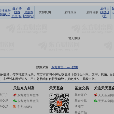
占所持
占
质押日
质押股份
股份
总股本
质押机构
质押原因
质押目的
收盘价
市值(元)
比例(%)
比例(%)
(元)
暂无数据
数据来源：
东方财富Choice数据
多信息，与本站立场无关。东方财富网不保证该信息（包括但不限于文字、视频、音
并未经过本网站证实，不对您构成任何投资建议，据此操作，风险自担。
关注东方财富
天天基金
基金交易
关注天天基
券开户
基金开户
东方财富网微博
天天基金网
线交易
基金交易
东方财富网微信
天天基金网
券交易
活期宝
意见与建议
基金产品