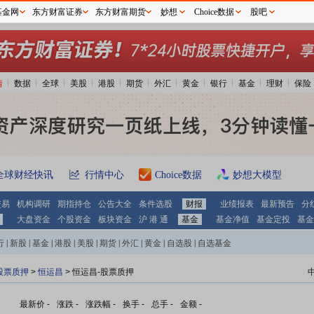
基金网
东方财富证券
东方财富期货
妙想
Choice数据
股吧
情
数据
全球
美股
港股
期货
外汇
黄金
银行
基金
理财
保险
全球财经快讯
行情中心
Choice数据
妙想大模型
交易
机构调研
期指持仓
公告大全
条件选股
财报
业绩报表
最新预告
分
大盘资金
个股资金
板块资金
沪 港 通
基金
基金净值
基金定投
基金
行
|
新股
|
基金
|
港股
|
美股
|
期货
|
外汇
|
黄金
|
自选股
|
自选基金
股票质押
>
恒运昌
> 恒运昌-股票质押
最新价
-
涨跌
-
涨跌幅
-
换手
-
总手
-
金额
-