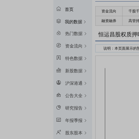
首页
资金流向
千股
融资融券
高管
我的数据
热门数据
恒运昌股权质押
资金流向
说明：本页面展示的
接受股权质押的金融
特色数据
预警线算法：冻结起始
新股数据
平仓线算法：冻结起始
质押率：融资额和质
沪深港通
预警线/平仓线比例：目
公告大全
研究报告
年报季报
股东股本