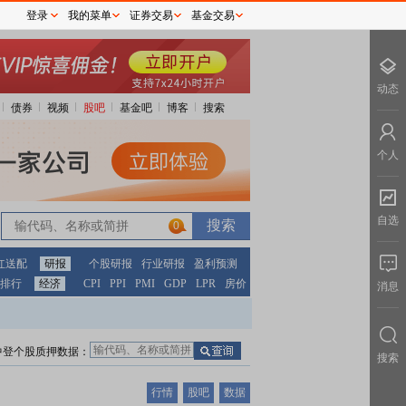
登录
我的菜单
证券交易
基金交易
动态
债券
视频
股吧
基金吧
博客
搜索
个人
自选
0
红送配
研报
个股研报
行业研报
盈利预测
排行
经济
CPI
PPI
PMI
GDP
LPR
房价
消息
中登个股质押数据：
搜索
行情
股吧
数据