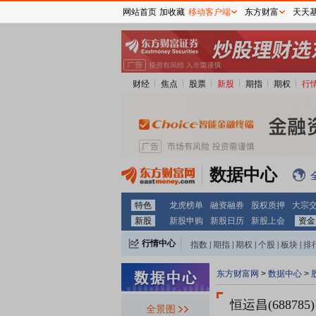
网站首页
加收藏
移动客户端
东方财富
天天
财经
焦点
股票
新股
期指
期权
行
数据中心
特色
龙虎榜单
融资融券
股权质押
大宗
新股
新股申购
新股日历
新股上会
资金
行情中心
指数
|
期指
|
期权
|
个股
|
板块
|
排
东方财富网
>
数据中心
>
恒运昌(688785)
全景图