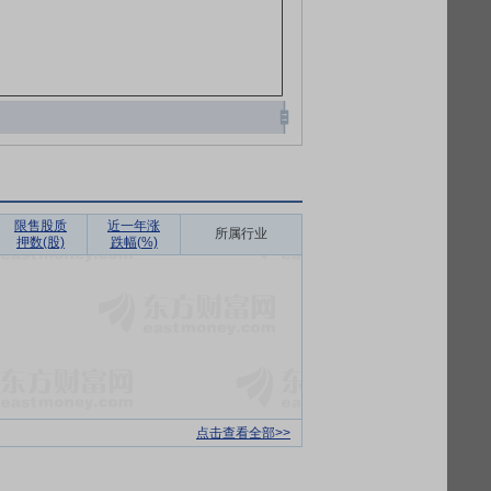
限售股质
近一年涨
所属行业
押数(股)
跌幅(%)
点击查看全部>>