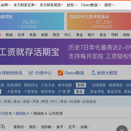
基金网
东方财富证券
东方财富期货
妙想
Choice数据
股吧
情
数据
全球
美股
港股
期货
外汇
黄金
银行
基金
理财
保险
全球财经快讯
行情中心
Choice数据
妙想大模型
交易
机构调研
期指持仓
公告大全
条件选股
财报
业绩报表
最新预告
分
大盘资金
个股资金
板块资金
沪 港 通
基金
基金净值
基金定投
基金
行
|
新股
|
基金
|
港股
|
美股
|
期货
|
外汇
|
黄金
|
自选股
|
自选基金
公司投资
>
陕国投Ａ
> 陕国投Ａ-公司投资
3)
最新价
-
涨跌
-
涨跌幅
-
换手
-
总手
-
金额
-