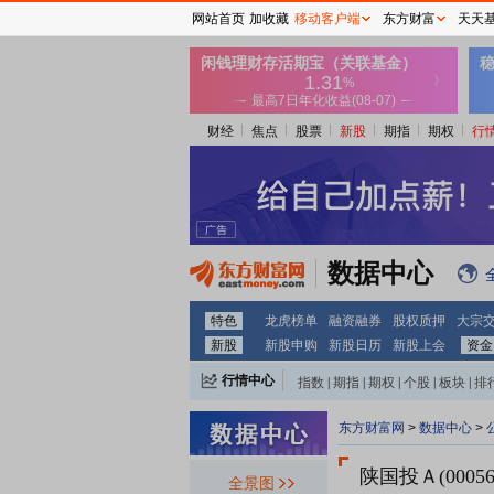
网站首页
加收藏
移动客户端
东方财富
天天
财经
焦点
股票
新股
期指
期权
行
数据中心
特色
龙虎榜单
融资融券
股权质押
大宗
新股
新股申购
新股日历
新股上会
资金
行情中心
指数
|
期指
|
期权
|
个股
|
板块
|
排
东方财富网
>
数据中心
>
陕国投Ａ(00056
全景图