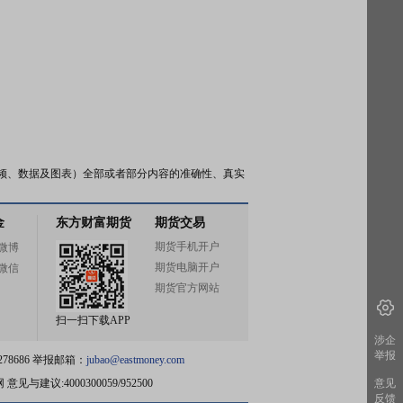
频、数据及图表）全部或者部分内容的准确性、真实
金
东方财富期货
期货交易
期货手机开户
微博
期货电脑开户
微信
期货官方网站
扫一扫下载APP
涉企
举报
78686 举报邮箱：
jubao@eastmoney.com
网
意见与建议:4000300059/952500
意见
反馈