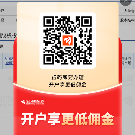
千评
公告
个股日历
财务数据
核心题材
主力持仓
交易
融资融券
高管持股
股东大会
个股研报
股本结构
期股权投资
票
非A股股票
其他
占期末证
券
初始投资
持有证券
报告期
期末账面
持有证券
持有证券
券投资比
金额(元)
数量(股)
损益(元)
价值(元)
类型
所属市场
例(%)
暂无数据