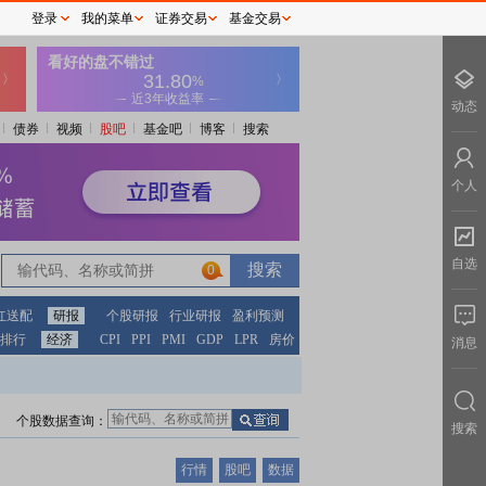
登录
我的菜单
证券交易
基金交易
动态
债券
视频
股吧
基金吧
博客
搜索
个人
自选
0
红送配
研报
个股研报
行业研报
盈利预测
排行
经济
CPI
PPI
PMI
GDP
LPR
房价
消息
个股数据查询：
搜索
行情
股吧
数据