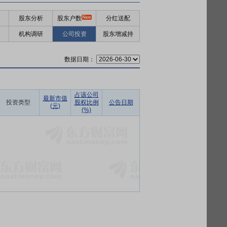
股东分析
股东户数
分红送配
机构调研
公司投资
股东增减持
数据日期：
占该公司
最新市值
投资类型
股权比例
公告日期
(元)
(%)