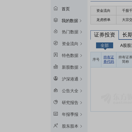
首页
资金流向
千股
龙虎榜单
大宗
我的数据
热门数据
证券投资
长
资金流向
全部
A股股
特色数据
持有证
持有证
序号
券代码
简称
新股数据
沪深港通
公告大全
研究报告
年报季报
股东股本