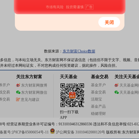
数据来源：
东方财富Choice数据
多信息，与本站立场无关。东方财富网不保证该信息（包括但不限于文字、视频、音
并未经过本网站证实，不对您构成任何投资建议，据此操作，风险自担。
关注东方财富
天天基金
基金交易
关注天天基
券开户
基金开户
东方财富网微博
天天基金网
线交易
基金交易
东方财富网微信
天天基金网
券交易
活期宝
意见与建议
基金产品
扫一扫下载
稳健理财
APP
 经营证券期货业务许可证编号：913101046312860336 违法和不良信息举报:021-612
案号:沪ICP备05006054号-11
沪公网安备 31010402000120号
版权所有:东方财富