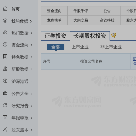
首页
资金流向
千股千评
公告
个股
龙虎榜单
大宗交易
高管持股
股东
我的数据
热门数据
证券投资
长期股权投资
资金流向
全部
上市企业
非上市企业
特色数据
序号
投资公司名称
金
新股数据
沪深港通
公告大全
研究报告
年报季报
股东股本