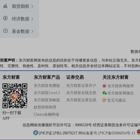
期货期权
经济数据
基金数据
数据
郑重声明：
东方财富网发布此信息的目的在于传播更多信息，与本站立场无关。东方
性、完整性、有效性、及时性、原创性等。相关信息并未经过本网站证实，不对您构
东方财富
东方财富产品
证券交易
关注东方财富
东方财富免费版
东方财富证券开户
东方财富网微博
东方财富Level-2
东方财富在线交易
东方财富网微信
东方财富策略版
东方财富证券交易
意见与建议
妙想投研助理
扫一扫下载
Choice金融终端
APP
信息网络传播视听节目许可证：0908328号 经营证券期货业务许可证编号：91310
沪ICP证:沪B2-20070217
网站备案号:沪ICP备05006054号-11