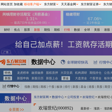
网站首页
加收藏
移动客户端
东方财富
天天基金网
东方财富证券
东方
财经
焦点
股票
新股
期指
期权
行情
数据
全球
美股
港股
数据中心
全球财经快讯
行情中
特色
龙虎榜单
融资融券
股权质押
大宗交易
机构调研
期指持仓
公告
新股
新股申购
新股日历
新股上会
资金
大盘资金
个股资金
板块
行情中心
指数
|
期指
|
期权
|
个股
|
板块
|
排行
|
新股
|
基金
|
港股
|
美股
|
期货
|
外汇
|
黄金
|
自选股
|
自选基金
东方财富网
>
数据中心
>
公司投资
>
欢瑞世纪
> 欢瑞世纪
欢瑞世纪(000892)
最新价
-
涨跌
-
涨跌
全景图