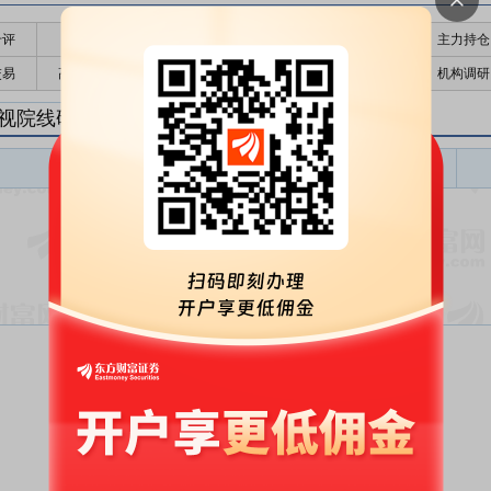
千评
公告
个股日历
财务数据
核心题材
主力持仓
交易
高管持股
股东大会
个股研报
股本结构
机构调研
视院线研报
影视院线盈利预测
东财
评级
报告名称
变动
评级
暂无数据