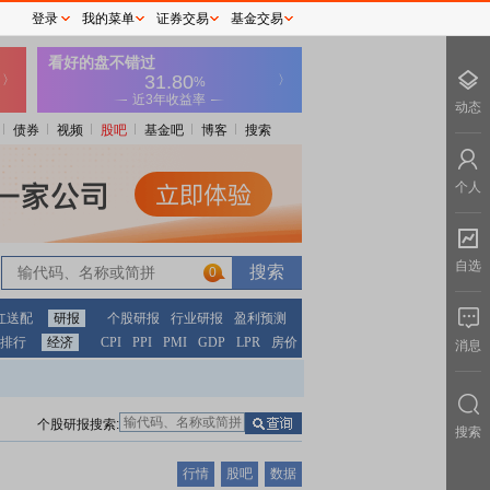
登录
我的菜单
证券交易
基金交易
动态
债券
视频
股吧
基金吧
博客
搜索
个人
自选
0
红送配
研报
个股研报
行业研报
盈利预测
排行
经济
CPI
PPI
PMI
GDP
LPR
房价
消息
个股研报搜索:
搜索
行情
股吧
数据