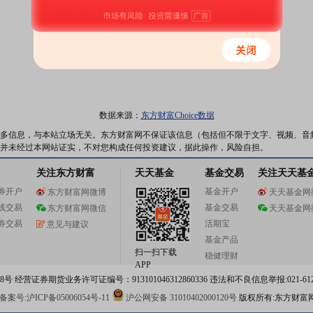
数据来源：
东方财富Choice数据
多信息，与本站立场无关。东方财富网不保证该信息（包括但不限于文字、视频、音
并未经过本网站证实，不对您构成任何投资建议，据此操作，风险自担。
关注东方财富
天天基金
基金交易
关注天天基
券开户
基金开户
东方财富网微博
天天基金网
线交易
基金交易
东方财富网微信
天天基金网
券交易
活期宝
意见与建议
基金产品
扫一扫下载
稳健理财
APP
 经营证券期货业务许可证编号：913101046312860336 违法和不良信息举报:021-612
案号:沪ICP备05006054号-11
沪公网安备 31010402000120号
版权所有:东方财富