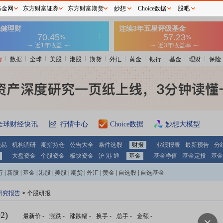
基金网
东方财富证券
东方财富期货
妙想
Choice数据
股吧
情
数据
全球
美股
港股
期货
外汇
黄金
银行
基金
理财
保险
全球财经快讯
行情中心
Choice数据
妙想大模型
交易
机构调研
期指持仓
公告大全
条件选股
财报
业绩报表
最新预告
分
大盘资金
个股资金
板块资金
沪 港 通
基金
基金净值
基金定投
基金
行
|
新股
|
基金
|
港股
|
美股
|
期货
|
外汇
|
黄金
|
自选股
|
自选基金
研究报告
> 个股研报
2)
最新价
-
涨跌
-
涨跌幅
-
换手
-
总手
-
金额
-