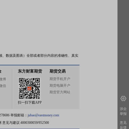
频、数据及图表）全部或者部分内容的准确性、真实
金
东方财富期货
期货交易
期货手机开户
微博
期货电脑开户
微信
期货官方网站
扫一扫下载APP
涉企
举报
78686 举报邮箱：
jubao@eastmoney.com
网
意见与建议:4000300059/952500
意见
反馈