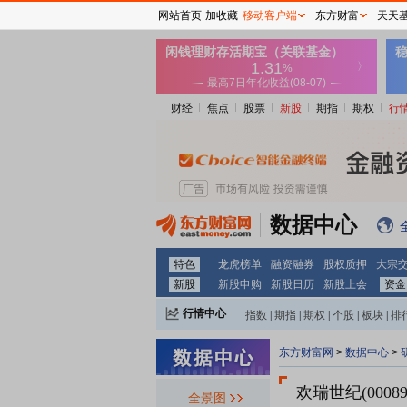
网站首页
加收藏
移动客户端
东方财富
天天
财经
焦点
股票
新股
期指
期权
行
数据中心
特色
龙虎榜单
融资融券
股权质押
大宗
新股
新股申购
新股日历
新股上会
资金
行情中心
指数
|
期指
|
期权
|
个股
|
板块
|
排
东方财富网
>
数据中心
>
欢瑞世纪(00089
全景图