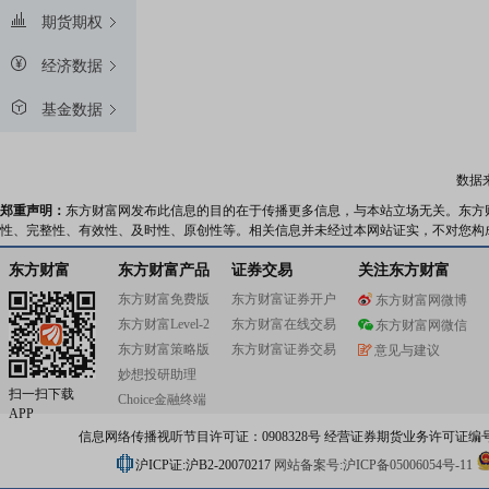
期货期权
经济数据
基金数据
数据
郑重声明：
东方财富网发布此信息的目的在于传播更多信息，与本站立场无关。东方
性、完整性、有效性、及时性、原创性等。相关信息并未经过本网站证实，不对您构
东方财富
东方财富产品
证券交易
关注东方财富
东方财富免费版
东方财富证券开户
东方财富网微博
东方财富Level-2
东方财富在线交易
东方财富网微信
东方财富策略版
东方财富证券交易
意见与建议
妙想投研助理
扫一扫下载
Choice金融终端
APP
信息网络传播视听节目许可证：0908328号 经营证券期货业务许可证编号：91310
沪ICP证:沪B2-20070217
网站备案号:沪ICP备05006054号-11