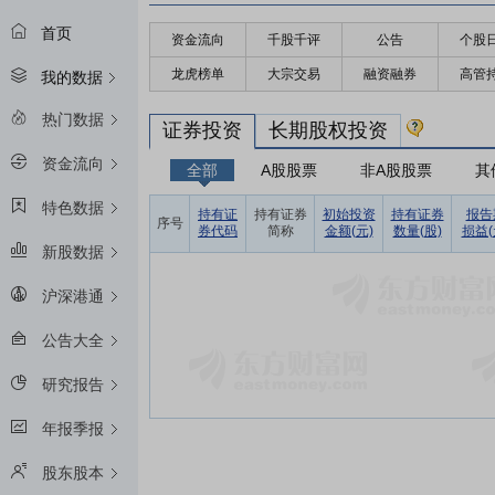
首页
资金流向
千股千评
公告
个股
龙虎榜单
大宗交易
融资融券
高管
我的数据
热门数据
证券投资
长期股权投资
资金流向
全部
A股股票
非A股股票
其
特色数据
持有证
持有证券
初始投资
持有证券
报告
序号
券代码
简称
金额(元)
数量(股)
损益(
新股数据
沪深港通
公告大全
研究报告
年报季报
股东股本