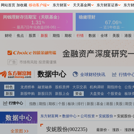
网站首页
加收藏
移动客户端
东方财富
天天基金网
东方财富证券
东方
财经
焦点
股票
新股
期指
期权
行情
数据
全球
美股
港股
数据中心
全球财经快讯
行情中
特色
龙虎榜单
融资融券
股权质押
大宗交易
机构调研
期指持仓
公告
新股
新股申购
新股日历
新股上会
资金
大盘资金
个股资金
板块
行情中心
指数
|
期指
|
期权
|
个股
|
板块
|
排行
|
新股
|
基金
|
港股
|
美股
|
期货
|
外汇
|
黄金
|
自选股
|
自选基金
东方财富网
>
数据中心
>
公司投资
>
安妮股份
> 安妮股份
安妮股份(002235)
最新价
-
涨跌
-
涨跌
全景图