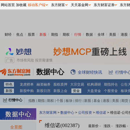
网站首页
加收藏
移动客户端
东方财富
天天基金网
东方财富证券
东方
财经
焦点
股票
新股
期指
期权
行情
数据
全球
美股
港股
数据中心
全球财经快讯
行情中
特色
龙虎榜单
融资融券
股权质押
大宗交易
机构调研
期指持仓
公告
新股
新股申购
新股日历
新股上会
资金
大盘资金
个股资金
板块
行情中心
指数
|
期指
|
期权
|
个股
|
板块
|
排行
|
新股
|
基金
|
港股
|
美股
|
期货
|
外汇
|
黄金
|
自选股
|
自选基金
东方财富网
>
数据中心
>
公司投资
>
维信诺
> 维信诺-公司
维信诺(002387)
最新价
-
涨跌
-
涨跌幅
-
全景图