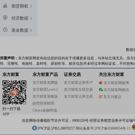
期货期权
经济数据
基金数据
数据
郑重声明：
东方财富网发布此信息的目的在于传播更多信息，与本站立场无关。东方
性、完整性、有效性、及时性、原创性等。相关信息并未经过本网站证实，不对您构
东方财富
东方财富产品
证券交易
关注东方财富
东方财富免费版
东方财富证券开户
东方财富网微博
东方财富Level-2
东方财富在线交易
东方财富网微信
东方财富策略版
东方财富证券交易
意见与建议
妙想投研助理
扫一扫下载
Choice金融终端
APP
信息网络传播视听节目许可证：0908328号 经营证券期货业务许可证编号：91310
沪ICP证:沪B2-20070217
网站备案号:沪ICP备05006054号-11