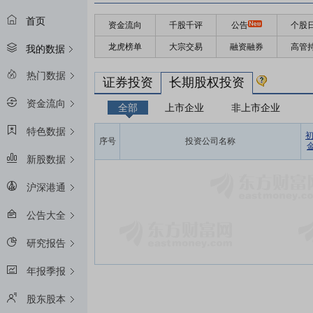
首页
资金流向
千股千评
公告
个股
龙虎榜单
大宗交易
融资融券
高管
我的数据
热门数据
证券投资
长期股权投资
资金流向
全部
上市企业
非上市企业
特色数据
序号
投资公司名称
金
新股数据
沪深港通
公告大全
研究报告
年报季报
股东股本