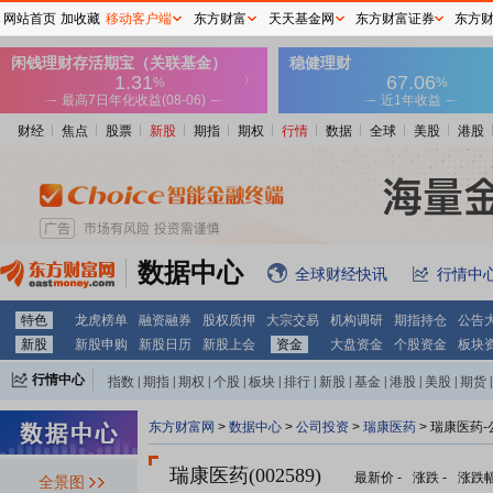
网站首页
加收藏
移动客户端
东方财富
天天基金网
东方财富证券
东方
财经
焦点
股票
新股
期指
期权
行情
数据
全球
美股
港股
数据中心
全球财经快讯
行情中
特色
龙虎榜单
融资融券
股权质押
大宗交易
机构调研
期指持仓
公告
新股
新股申购
新股日历
新股上会
资金
大盘资金
个股资金
板块
行情中心
指数
|
期指
|
期权
|
个股
|
板块
|
排行
|
新股
|
基金
|
港股
|
美股
|
期货
|
外汇
|
黄金
|
自选股
|
自选基金
东方财富网
>
数据中心
>
公司投资
>
瑞康医药
> 瑞康医药
瑞康医药(002589)
最新价
-
涨跌
-
涨跌
全景图