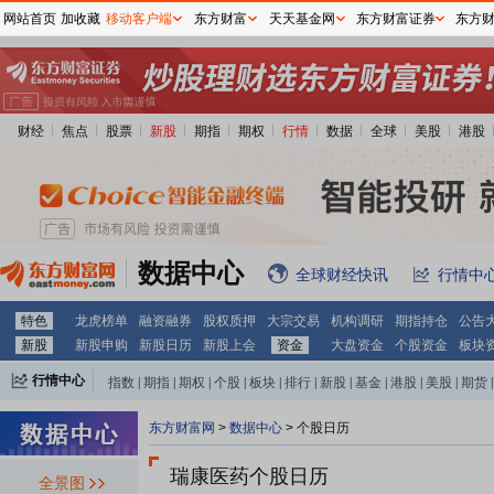
网站首页
加收藏
移动客户端
东方财富
天天基金网
东方财富证券
东方
财经
焦点
股票
新股
期指
期权
行情
数据
全球
美股
港股
数据中心
全球财经快讯
行情中
特色
龙虎榜单
融资融券
股权质押
大宗交易
机构调研
期指持仓
公告
新股
新股申购
新股日历
新股上会
资金
大盘资金
个股资金
板块
行情中心
指数
|
期指
|
期权
|
个股
|
板块
|
排行
|
新股
|
基金
|
港股
|
美股
|
期货
|
外汇
|
黄金
|
自选股
|
自选基金
东方财富网
>
数据中心
>
个股日历
瑞康医药个股日历
全景图