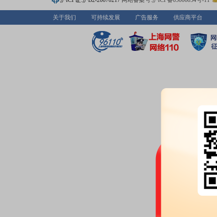
沪ICP证:沪B2-20070217
网站备案号:沪ICP备05006054号-11
关于我们
可持续发展
广告服务
供应商平台
2026-06-26
股权质押：
截止2026年06月26
股，质押总笔数7笔
2026-06-24
分红：
2026年06月24日公布2
月29日；除权除息日：2026年06
扣税后0.018元)[正式]
公告：
2026年06月24日发布
《瑞
(1)》
2026-06-18
股权质押：
截止2026年06月18
股，质押总笔数7笔