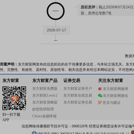
股权质押：
截止2026年07月24
股，质押总笔数7笔
2026-07-17
股权质押：
截止2026年07月17
股，质押总笔数7笔
数据
郑重声明：
东方财富网发布此信息的目的在于传播更多信息，与本站立场无关。东方
2026-07-10
性、完整性、有效性、及时性、原创性等。相关信息并未经过本网站证实，不对您构
东方财富
东方财富产品
证券交易
关注东方财富
股权质押：
截止2026年07月10
东方财富免费版
东方财富证券开户
东方财富网微博
股，质押总笔数7笔
东方财富Level-2
东方财富在线交易
东方财富网微信
东方财富策略版
东方财富证券交易
意见与建议
2026-07-03
妙想投研助理
扫一扫下载
Choice金融终端
APP
股权质押：
截止2026年07月03
信息网络传播视听节目许可证：0908328号 经营证券期货业务许可证编号：91310
股，质押总笔数7笔