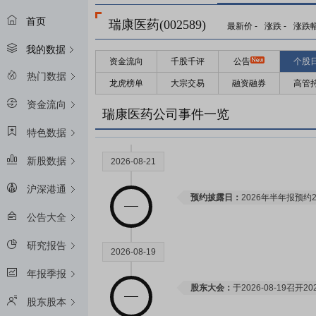
首页
瑞康医药(002589)
最新价
-
涨跌
-
涨跌
我的数据
资金流向
千股千评
公告
个股
热门数据
龙虎榜单
大宗交易
融资融券
高管
资金流向
瑞康医药公司事件一览
特色数据
新股数据
2026-08-21
沪深港通
预约披露日：
2026年半年报预约2
公告大全
研究报告
2026-08-19
年报季报
股东大会：
于2026-08-19召
股东股本