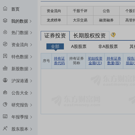
首页
资金流向
千股千评
公告
个股
龙虎榜单
大宗交易
融资融券
高管
我的数据
热门数据
证券投资
长期股权投资
资金流向
全部
A股股票
非A股股票
其
特色数据
持有证
持有证券
初始投资
持有证券
报告
序号
券代码
简称
金额(元)
数量(股)
损益(
新股数据
沪深港通
公告大全
研究报告
年报季报
股东股本