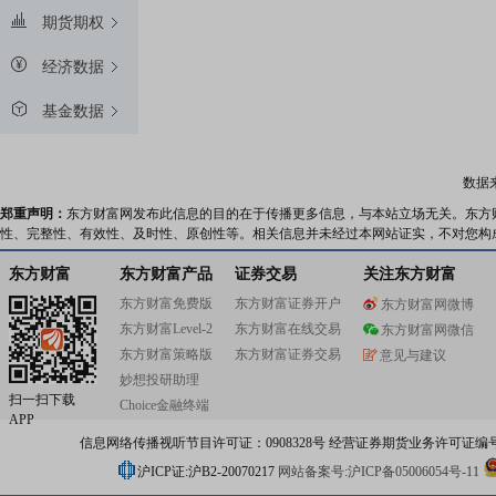
期货期权
经济数据
基金数据
数据
郑重声明：
东方财富网发布此信息的目的在于传播更多信息，与本站立场无关。东方
性、完整性、有效性、及时性、原创性等。相关信息并未经过本网站证实，不对您构
东方财富
东方财富产品
证券交易
关注东方财富
东方财富免费版
东方财富证券开户
东方财富网微博
东方财富Level-2
东方财富在线交易
东方财富网微信
东方财富策略版
东方财富证券交易
意见与建议
妙想投研助理
扫一扫下载
Choice金融终端
APP
信息网络传播视听节目许可证：0908328号 经营证券期货业务许可证编号：91310
沪ICP证:沪B2-20070217
网站备案号:沪ICP备05006054号-11