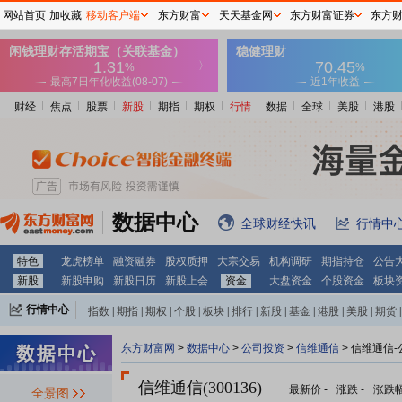
网站首页
加收藏
移动客户端
东方财富
天天基金网
东方财富证券
东方
财经
焦点
股票
新股
期指
期权
行情
数据
全球
美股
港股
数据中心
全球财经快讯
行情中
特色
龙虎榜单
融资融券
股权质押
大宗交易
机构调研
期指持仓
公告
新股
新股申购
新股日历
新股上会
资金
大盘资金
个股资金
板块
行情中心
指数
|
期指
|
期权
|
个股
|
板块
|
排行
|
新股
|
基金
|
港股
|
美股
|
期货
|
外汇
|
黄金
|
自选股
|
自选基金
东方财富网
>
数据中心
>
公司投资
>
信维通信
> 信维通信
信维通信(300136)
最新价
-
涨跌
-
涨跌
全景图