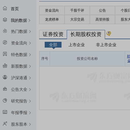
首页
资金流向
千股千评
公告
个股
龙虎榜单
大宗交易
高管持股
股东
我的数据
热门数据
证券投资
长期股权投资
资金流向
全部
上市企业
非上市企业
特色数据
序号
投资公司名称
金
新股数据
沪深港通
公告大全
研究报告
年报季报
股东股本