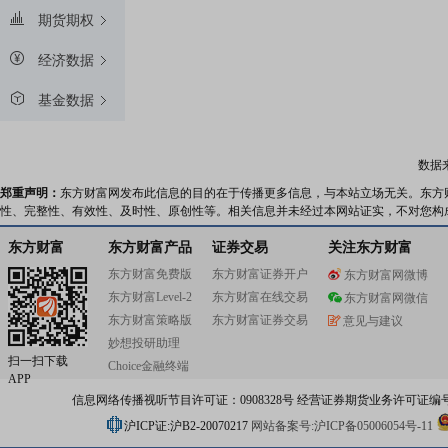
期货期权
经济数据
基金数据
数据
郑重声明：
东方财富网发布此信息的目的在于传播更多信息，与本站立场无关。东方
性、完整性、有效性、及时性、原创性等。相关信息并未经过本网站证实，不对您构
东方财富
东方财富产品
证券交易
关注东方财富
东方财富免费版
东方财富证券开户
东方财富网微博
东方财富Level-2
东方财富在线交易
东方财富网微信
东方财富策略版
东方财富证券交易
意见与建议
妙想投研助理
扫一扫下载
Choice金融终端
APP
信息网络传播视听节目许可证：0908328号 经营证券期货业务许可证编号：91310
沪ICP证:沪B2-20070217
网站备案号:沪ICP备05006054号-11