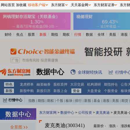
网站首页
加收藏
移动客户端
东方财富
天天基金网
东方财富证券
东方
财经
焦点
股票
新股
期指
期权
行情
数据
全球
美股
港股
数据中心
全球财经快讯
行情中
特色
龙虎榜单
融资融券
股权质押
大宗交易
机构调研
期指持仓
公告
新股
新股申购
新股日历
新股上会
资金
大盘资金
个股资金
板块
行情中心
指数
|
期指
|
期权
|
个股
|
板块
|
排行
|
新股
|
基金
|
港股
|
美股
|
期货
|
外汇
|
黄金
|
自选股
|
自选基金
东方财富网
>
数据中心
>
公司投资
>
麦克奥迪
> 麦克奥迪
麦克奥迪(300341)
最新价
-
涨跌
-
涨跌
全景图