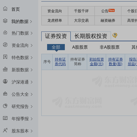
首页
资金流向
千股千评
公告
个股
龙虎榜单
大宗交易
融资融券
高管
我的数据
热门数据
证券投资
长期股权投资
资金流向
全部
A股股票
非A股股票
其
特色数据
持有证
持有证券
初始投资
持有证券
报告
序号
券代码
简称
金额(元)
数量(股)
损益(
新股数据
沪深港通
公告大全
研究报告
年报季报
股东股本