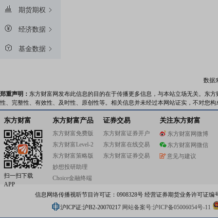
期货期权
经济数据
基金数据
数据
郑重声明：
东方财富网发布此信息的目的在于传播更多信息，与本站立场无关。东方
性、完整性、有效性、及时性、原创性等。相关信息并未经过本网站证实，不对您构
东方财富
东方财富产品
证券交易
关注东方财富
东方财富免费版
东方财富证券开户
东方财富网微博
东方财富Level-2
东方财富在线交易
东方财富网微信
东方财富策略版
东方财富证券交易
意见与建议
妙想投研助理
扫一扫下载
Choice金融终端
APP
信息网络传播视听节目许可证：0908328号 经营证券期货业务许可证编号：91310
沪ICP证:沪B2-20070217
网站备案号:沪ICP备05006054号-11