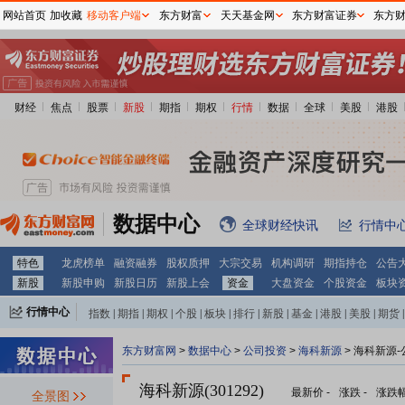
网站首页
加收藏
移动客户端
东方财富
天天基金网
东方财富证券
东方
财经
焦点
股票
新股
期指
期权
行情
数据
全球
美股
港股
数据中心
全球财经快讯
行情中
特色
龙虎榜单
融资融券
股权质押
大宗交易
机构调研
期指持仓
公告
新股
新股申购
新股日历
新股上会
资金
大盘资金
个股资金
板块
行情中心
指数
|
期指
|
期权
|
个股
|
板块
|
排行
|
新股
|
基金
|
港股
|
美股
|
期货
|
外汇
|
黄金
|
自选股
|
自选基金
东方财富网
>
数据中心
>
公司投资
>
海科新源
> 海科新源
海科新源(301292)
最新价
-
涨跌
-
涨跌
全景图