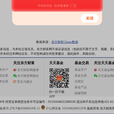
数据来源：
东方财富Choice数据
多信息，与本站立场无关。东方财富网不保证该信息（包括但不限于文字、视频、音
并未经过本网站证实，不对您构成任何投资建议，据此操作，风险自担。
关注东方财富
天天基金
基金交易
关注天天基
券开户
基金开户
东方财富网微博
天天基金网
线交易
基金交易
东方财富网微信
天天基金网
券交易
活期宝
意见与建议
基金产品
扫一扫下载
稳健理财
APP
 经营证券期货业务许可证编号：913101046312860336 违法和不良信息举报:021-612
案号:沪ICP备05006054号-11
沪公网安备 31010402000120号
版权所有:东方财富