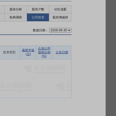
股东分析
股东户数
分红送配
机构调研
公司投资
股东增减持
数据日期：
占该公司
最新市值
投资类型
股权比例
公告日期
(元)
(%)