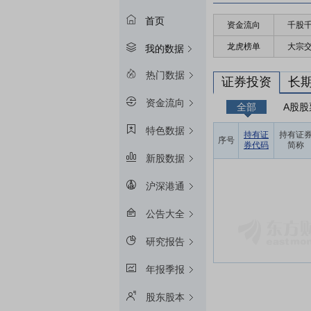
首页
资金流向
千股
龙虎榜单
大宗
我的数据
热门数据
证券投资
长
资金流向
全部
A股股
特色数据
持有证
持有证
序号
券代码
简称
新股数据
沪深港通
公告大全
研究报告
年报季报
股东股本