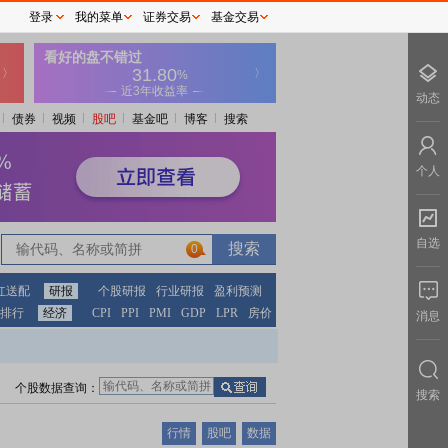
登录
我的菜单
证券交易
基金交易
动态
债券
视频
股吧
基金吧
博客
搜索
个人
自选
0
红送配
研报
个股研报
行业研报
盈利预测
排行
经济
CPI
PPI
PMI
GDP
LPR
房价
消息
个股数据查询：
搜索
行情
股吧
数据