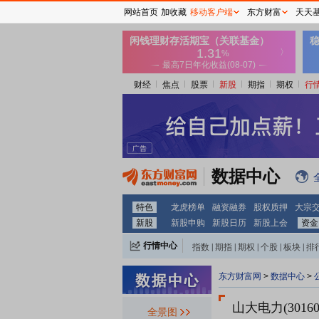
网站首页
加收藏
移动客户端
东方财富
天天
财经
焦点
股票
新股
期指
期权
行
数据中心
特色
龙虎榜单
融资融券
股权质押
大宗
新股
新股申购
新股日历
新股上会
资金
行情中心
指数
|
期指
|
期权
|
个股
|
板块
|
排
东方财富网
>
数据中心
>
山大电力(30160
全景图