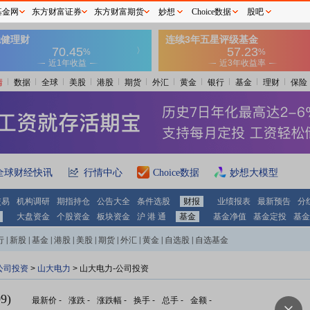
基金网
东方财富证券
东方财富期货
妙想
Choice数据
股吧
情
数据
全球
美股
港股
期货
外汇
黄金
银行
基金
理财
保险
全球财经快讯
行情中心
Choice数据
妙想大模型
交易
机构调研
期指持仓
公告大全
条件选股
财报
业绩报表
最新预告
分
大盘资金
个股资金
板块资金
沪 港 通
基金
基金净值
基金定投
基金
行
|
新股
|
基金
|
港股
|
美股
|
期货
|
外汇
|
黄金
|
自选股
|
自选基金
公司投资
>
山大电力
> 山大电力-公司投资
9)
最新价
-
涨跌
-
涨跌幅
-
换手
-
总手
-
金额
-