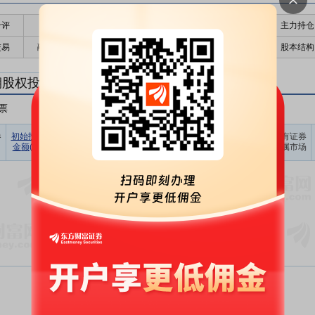
千评
公告
个股日历
财务数据
核心题材
主力持仓
交易
融资融券
高管持股
股东大会
个股研报
股本结构
期股权投资
票
非A股股票
其他
占期末证
券
初始投资
持有证券
报告期
期末账面
持有证券
持有证券
券投资比
金额(元)
数量(股)
损益(元)
价值(元)
类型
所属市场
例(%)
暂无数据