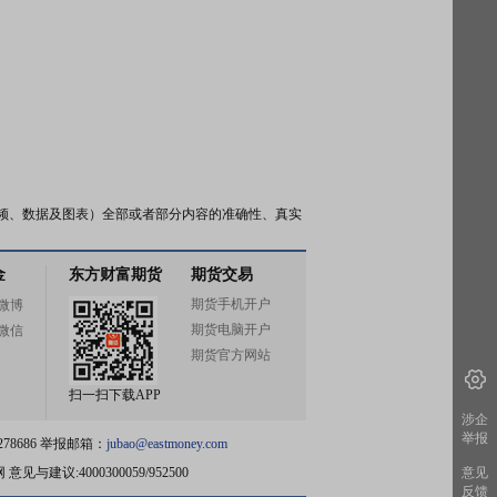
频、数据及图表）全部或者部分内容的准确性、真实
金
东方财富期货
期货交易
期货手机开户
微博
期货电脑开户
微信
期货官方网站
扫一扫下载APP
涉企
举报
78686 举报邮箱：
jubao@eastmoney.com
网
意见与建议:4000300059/952500
意见
反馈