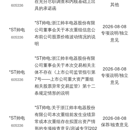
在充分尽职调查和内核基础上出
其他
605336
具的承诺函
*ST帅电:浙江帅丰电器股份有限
2026-08-08
*ST帅电
公司董事会关于本次重组信息公
专项说明/独立
布前公司股票价格波动情况的说
605336
意见
明
*ST帅电:浙江帅丰电器股份有限
公司董事会关于本次交易相关主
2026-08-08
*ST帅电
体不存在《上市公司监管指引第
专项说明/独立
7号——上市公司重大资产重组
605336
意见
相关股票异常交易监管》第十二
条规定情形的说明
*ST帅电:关于浙江帅丰电器股份
有限公司本次重组前发生业绩异
*ST帅电
2026-08-08
常或本次重组存在拟置出资产情
保荐/核查意见
605336
形的专项核查意见(容诚专字[202