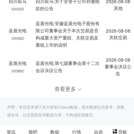
四川双马
四川双马:关于全资子公司补缴税
2026-08-08
其他
款的公告
000935
蓝盾光电:安徽蓝盾光电子股份有
蓝盾光电
限公司董事会关于本次交易是否
2026-08-08
关联交易
构成重大资产重组、关联交易及
300862
重组上市的说明
2026-08-08
蓝盾光电
蓝盾光电:第七届董事会第十二次
董事会决议公
会议决议公告
300862
告
查看更多
声明：本信息来源于东方财富Choice数据，相关数据仅供参考，若数
据有误，以交易所发布数据为准，不构成投资建议。
资讯
股吧
数据
行情
自选
导航