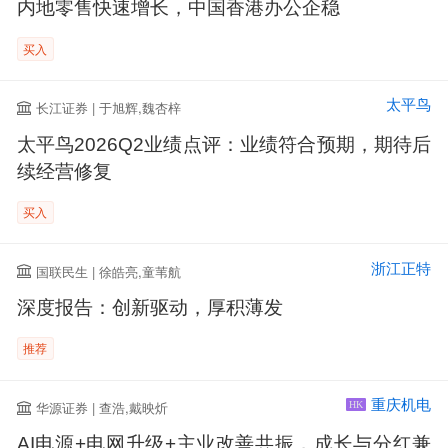
内地零售快速增长，中国香港办公企稳
买入
太平鸟
长江证券 | 于旭辉,魏杏梓
太平鸟2026Q2业绩点评：业绩符合预期，期待后
续经营修复
买入
浙江正特
国联民生 | 徐皓亮,童苇航
深度报告：创新驱动，厚积薄发
推荐
重庆机电
华源证券 | 查浩,戴映炘
HK
AI电源+电网升级+主业改善共振，成长与分红兼