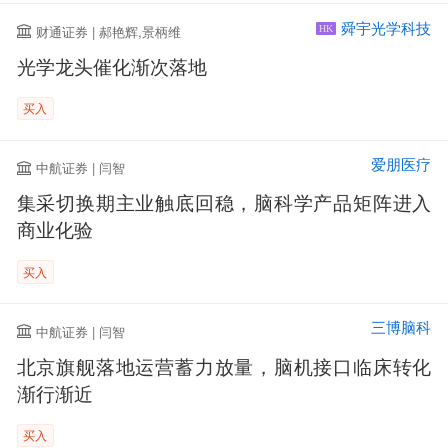
舜宇光学科技
财通证券 | 郝艳辉,景柄维
HK
光学龙头催化渐次落地
买入
爱朋医疗
中航证券 | 闫智
集采切换期主业触底回稳，脑科学产品矩阵进入
商业化验
买入
三博脑科
中航证券 | 闫智
北京旗舰落地运营蓄力放量，脑机接口临床转化
渐行渐近
买入