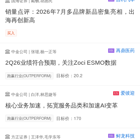
国海证券 | 戴畅,胡惠民
销量点评：2026年7月多品牌新品密集亮相，出
海再创新高
买入
再鼎医药
中金公司 | 张琎,杨一正等
HK
2Q26业绩符合预期，关注Zoci ESMO数据
目标价：20.2
跑赢行业(OUTPERFORM)
爱彼迎
中金公司 | 白洋,林思婕等
US
核心业务加速，拓宽服务品类和加速AI变革
目标价：170
跑赢行业(OUTPERFORM)
鲟龙科技
方正证券 | 王泽华,毛学东等
HK