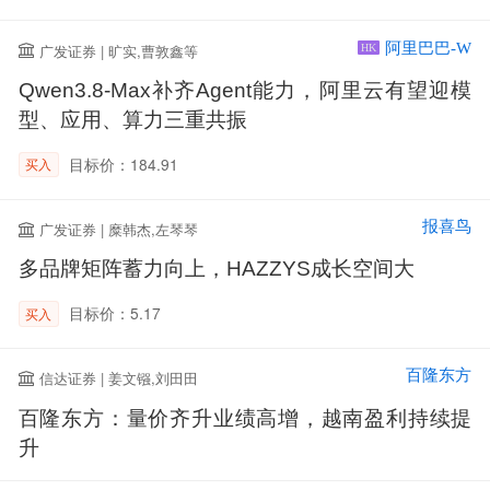
阿里巴巴-W
广发证券 | 旷实,曹敦鑫等
HK
Qwen3.8-Max补齐Agent能力，阿里云有望迎模
型、应用、算力三重共振
目标价：184.91
买入
报喜鸟
广发证券 | 糜韩杰,左琴琴
多品牌矩阵蓄力向上，HAZZYS成长空间大
目标价：5.17
买入
百隆东方
信达证券 | 姜文镪,刘田田
百隆东方：量价齐升业绩高增，越南盈利持续提
升