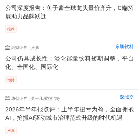
公司深度报告：鱼子酱全球龙头量价齐升，C端拓
展助力品牌跃迁
推荐
东鹏饮料
湘财证券 | 张弛
公司仍具成长性：淡化能量饮料短期调整，平台
化、全国化、国际化
增持
深城交
华创证券 | 吴一凡,梁婉怡等
2026年半年报点评：上半年扭亏为盈，全面拥抱
AI，抢抓AI驱动城市治理范式升级的时代机遇
推荐