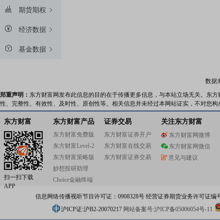
期货期权
经济数据
基金数据
数据
郑重声明：
东方财富网发布此信息的目的在于传播更多信息，与本站立场无关。东方
性、完整性、有效性、及时性、原创性等。相关信息并未经过本网站证实，不对您构
东方财富
东方财富产品
证券交易
关注东方财富
东方财富免费版
东方财富证券开户
东方财富网微博
东方财富Level-2
东方财富在线交易
东方财富网微信
东方财富策略版
东方财富证券交易
意见与建议
妙想投研助理
扫一扫下载
Choice金融终端
APP
信息网络传播视听节目许可证：0908328号 经营证券期货业务许可证编号：91310
沪ICP证:沪B2-20070217
网站备案号:沪ICP备05006054号-11