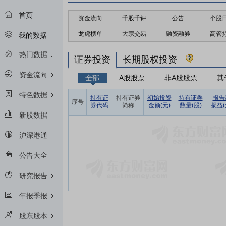
首页
资金流向
千股千评
公告
个股
龙虎榜单
大宗交易
融资融券
高管
我的数据
热门数据
证券投资
长期股权投资
资金流向
全部
A股股票
非A股股票
其
特色数据
持有证
持有证券
初始投资
持有证券
报告
序号
券代码
简称
金额(元)
数量(股)
损益(
新股数据
沪深港通
公告大全
研究报告
年报季报
股东股本