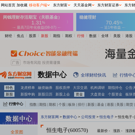
网站首页
加收藏
移动客户端
东方财富
天天基金网
东方财富证券
东方
财经
焦点
股票
新股
期指
期权
行情
数据
全球
美股
港股
数据中心
全球财经快讯
行情中
特色
龙虎榜单
融资融券
股权质押
大宗交易
机构调研
期指持仓
公告
新股
新股申购
新股日历
新股上会
资金
大盘资金
个股资金
板块
行情中心
指数
|
期指
|
期权
|
个股
|
板块
|
排行
|
新股
|
基金
|
港股
|
美股
|
期货
|
外汇
|
黄金
|
自选股
|
自选基金
东方财富网
>
数据中心
>
公司投资
>
恒生电子
> 恒生电子
恒生电子(600570)
最新价
-
涨跌
-
涨跌
全景图