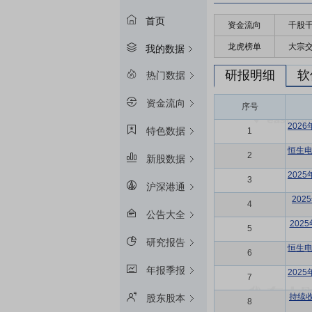
首页
资金流向
千股
龙虎榜单
大宗
我的数据
研报明细
软
热门数据
资金流向
序号
202
特色数据
1
恒生电
2
新股数据
202
3
沪深港通
20
4
公告大全
20
5
研究报告
恒生电
6
年报季报
202
7
持续
股东股本
8