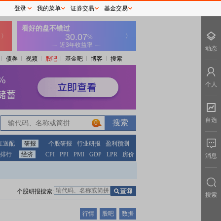
登录
我的菜单
证券交易
基金交易
动态
债券
视频
股吧
基金吧
博客
搜索
个人
自选
0
红送配
研报
个股研报
行业研报
盈利预测
排行
经济
CPI
PPI
PMI
GDP
LPR
房价
消息
个股研报搜索:
搜索
行情
股吧
数据