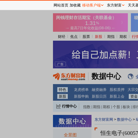
网站首页
加收藏
移动客户端
东方财富
天天
财经
焦点
股票
新股
期指
期权
行
数据中心
特色
龙虎榜单
融资融券
股权质押
大宗
新股
新股申购
新股日历
新股上会
资金
行情中心
指数
|
期指
|
期权
|
个股
|
板块
|
排
东方财富网
>
数据中心
>
恒生电子(60057
全景图