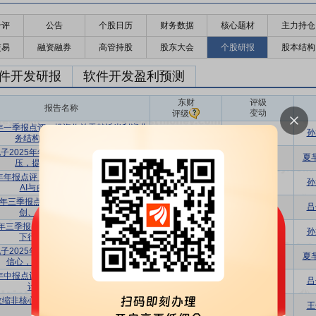
千评
公告
个股日历
财务数据
核心题材
主力持仓
交易
融资融券
高管持股
股东大会
个股研报
股本结构
件开发研报
软件开发盈利预测
东财
评级
报告名称
变动
评级
6年一季报点评：投资收益贡献近半利润业
买入
维持
孙
务结构调整致营收略承压
子2025年年报点评：战略调整致营收承
买入
维持
夏
压，提质增效驱利润增长
5年年报点评：业务结构优化促利润提升，
买入
维持
孙
AI与自主创新持续推进
25年三季报点评：业绩短期承压，关注信
买入
维持
吕
创、金融科技创新进展
25年三季报点评：投资收益提升+整体成本
买入
维持
孙
下行，共促净利润提升
子2025年中报点评：利润回升提振企业
买入
维持
夏
信心，研发投入静待增长拐点
5年中报点评：利润端大幅回暖，发布激励
买入
维持
吕
计划彰显公司信心
收缩非核心业务，基本面有望随金融市场
买入
维持
王
回暖