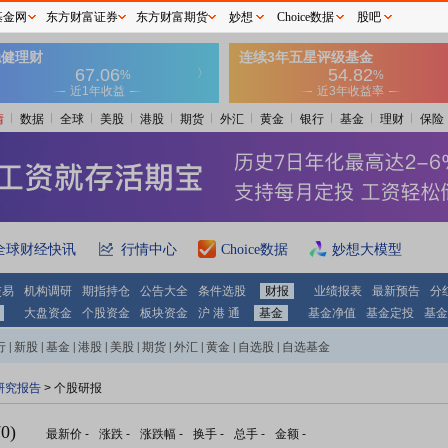
基金网
东方财富证券
东方财富期货
妙想
Choice数据
股吧
情
数据
全球
美股
港股
期货
外汇
黄金
银行
基金
理财
保险
全球财经快讯
行情中心
Choice数据
妙想大模型
交易
机构调研
期指持仓
公告大全
条件选股
财报
业绩报表
最新预告
分
大盘资金
个股资金
板块资金
沪 港 通
基金
基金净值
基金定投
基金
行
|
新股
|
基金
|
港股
|
美股
|
期货
|
外汇
|
黄金
|
自选股
|
自选基金
研究报告
> 个股研报
0)
最新价
-
涨跌
-
涨跌幅
-
换手
-
总手
-
金额
-