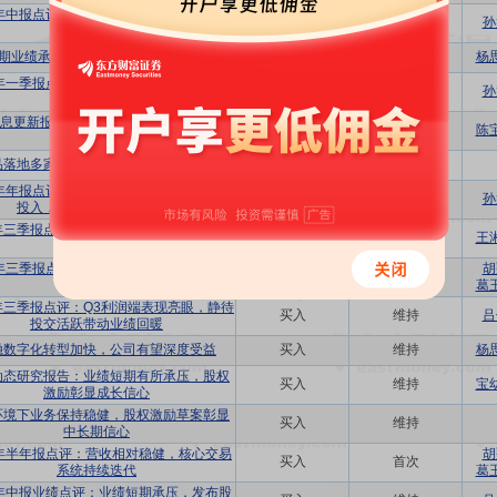
5年中报点评：投资收益上扬，成本下行共
买入
维持
孙
促利润提升
期业绩承压，全面拥抱AI带来新增量
买入
维持
杨
5年一季报点评：投资收益拉升利润，整体
买入
维持
孙
成本下行
息更新报告：业绩短期承压，AI+信创加
买入
维持
陈
速落地
产品落地多家客户，市场回暖收入有望提速
买入
维持
4年年报点评：市场波动影响金融机构科技
买入
维持
孙
投入，致公司整体业绩下滑
4年三季报点评：Q3归母表现亮眼，静待需
买入
维持
王
求释放
4年三季报点评：资本市场波动，影响公司
胡
买入
维持
业绩下滑
葛
4年三季报点评：Q3利润端表现亮眼，静待
买入
维持
吕
投交活跃带动业绩回暖
融数字化转型加快，公司有望深度受益
买入
维持
杨
动态研究报告：业绩短期有所承压，股权
买入
维持
宝
激励彰显成长信心
环境下业务保持稳健，股权激励草案彰显
买入
维持
中长期信心
4年半年报点评：营收相对稳健，核心交易
胡
买入
首次
系统持续迭代
葛
4年中报业绩点评：业绩短期承压，发布股