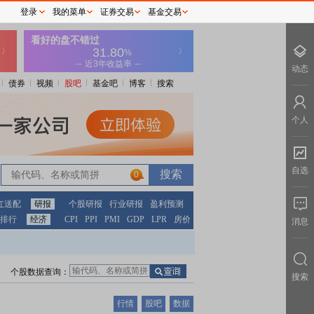
登录
我的菜单
证券交易
基金交易
动态
债券
视频
股吧
基金吧
博客
搜索
个人
自选
0
红送配
研报
个股研报
行业研报
盈利预测
排行
经济
CPI
PPI
PMI
GDP
LPR
房价
消息
个股数据查询：
搜索
行情
股吧
数据