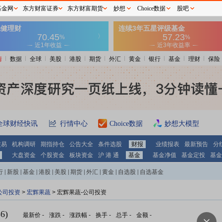
基金网
东方财富证券
东方财富期货
妙想
Choice数据
股吧
情
数据
全球
美股
港股
期货
外汇
黄金
银行
基金
理财
保险
全球财经快讯
行情中心
Choice数据
妙想大模型
交易
机构调研
期指持仓
公告大全
条件选股
财报
业绩报表
最新预告
分
大盘资金
个股资金
板块资金
沪 港 通
基金
基金净值
基金定投
基金
行
|
新股
|
基金
|
港股
|
美股
|
期货
|
外汇
|
黄金
|
自选股
|
自选基金
公司投资
>
宏辉果蔬
> 宏辉果蔬-公司投资
6)
最新价
-
涨跌
-
涨跌幅
-
换手
-
总手
-
金额
-