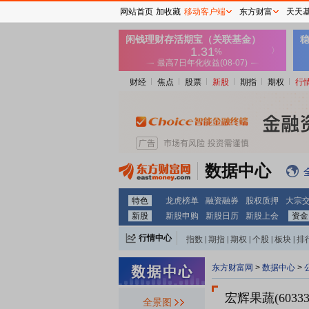
网站首页
加收藏
移动客户端
东方财富
天天
财经
焦点
股票
新股
期指
期权
行
数据中心
特色
龙虎榜单
融资融券
股权质押
大宗
新股
新股申购
新股日历
新股上会
资金
行情中心
指数
|
期指
|
期权
|
个股
|
板块
|
排
东方财富网
>
数据中心
>
宏辉果蔬(60333
全景图