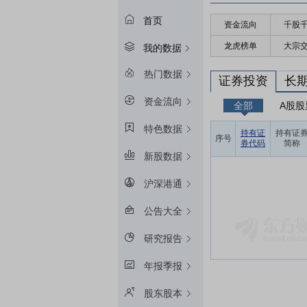
首页
资金流向
千股
龙虎榜单
大宗
我的数据
热门数据
证券投资
长
资金流向
全部
A股股
特色数据
持有证
持有证
序号
券代码
简称
新股数据
沪深港通
公告大全
研究报告
年报季报
股东股本