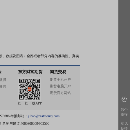
频、数据及图表）全部或者部分内容的准确性、真实
金
东方财富期货
期货交易
期货手机开户
微博
期货电脑开户
微信
期货官方网站
扫一扫下载APP
涉企
举报
78686 举报邮箱：
jubao@eastmoney.com
网
意见与建议:4000300059/952500
意见
反馈