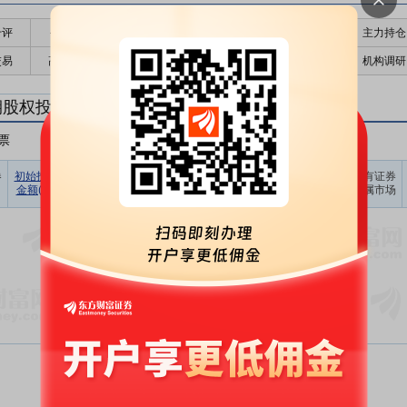
千评
公告
个股日历
财务数据
核心题材
主力持仓
交易
高管持股
股东大会
个股研报
股本结构
机构调研
期股权投资
票
非A股股票
其他
占期末证
券
初始投资
持有证券
报告期
期末账面
持有证券
持有证券
券投资比
金额(元)
数量(股)
损益(元)
价值(元)
类型
所属市场
例(%)
暂无数据