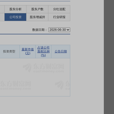
股东分析
股东户数
分红送配
公司投资
股东增减持
行业研报
数据日期：
占该公司
最新市值
投资类型
股权比例
公告日期
(元)
(%)