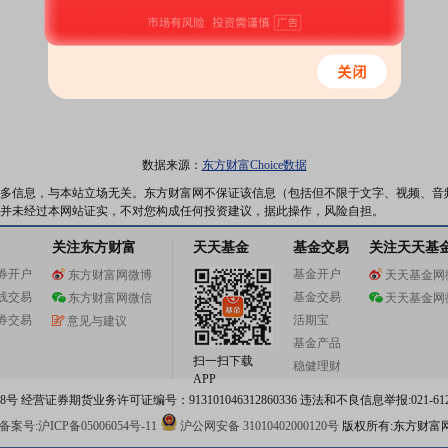
数据来源：
东方财富Choice数据
多信息，与本站立场无关。东方财富网不保证该信息（包括但不限于文字、视频、音
并未经过本网站证实，不对您构成任何投资建议，据此操作，风险自担。
关注东方财富
天天基金
基金交易
关注天天基
券开户
基金开户
东方财富网微博
天天基金网
线交易
基金交易
东方财富网微信
天天基金网
券交易
活期宝
意见与建议
基金产品
扫一扫下载
稳健理财
APP
 经营证券期货业务许可证编号：913101046312860336 违法和不良信息举报:021-612
案号:沪ICP备05006054号-11
沪公网安备 31010402000120号
版权所有:东方财富