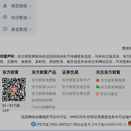
期货期权
经济数据
基金数据
数据
郑重声明：
东方财富网发布此信息的目的在于传播更多信息，与本站立场无关。东方
性、完整性、有效性、及时性、原创性等。相关信息并未经过本网站证实，不对您构
东方财富
东方财富产品
证券交易
关注东方财富
东方财富免费版
东方财富证券开户
东方财富网微博
东方财富Level-2
东方财富在线交易
东方财富网微信
东方财富策略版
东方财富证券交易
意见与建议
妙想投研助理
扫一扫下载
Choice金融终端
APP
信息网络传播视听节目许可证：0908328号 经营证券期货业务许可证编号：91310
沪ICP证:沪B2-20070217
网站备案号:沪ICP备05006054号-11