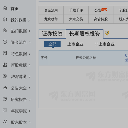
首页
资金流向
千股千评
公告
个股
龙虎榜单
大宗交易
高管持股
股东
我的数据
热门数据
证券投资
长期股权投资
资金流向
全部
上市企业
非上市企业
特色数据
序号
投资公司名称
金
新股数据
沪深港通
公告大全
研究报告
年报季报
股东股本