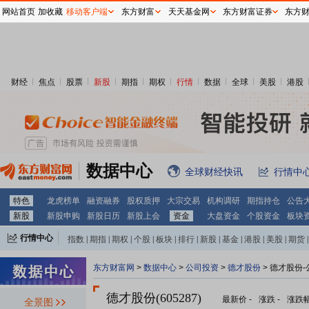
网站首页
加收藏
移动客户端
东方财富
天天基金网
东方财富证券
东方
财经
焦点
股票
新股
期指
期权
行情
数据
全球
美股
港股
数据中心
全球财经快讯
行情中
特色
龙虎榜单
融资融券
股权质押
大宗交易
机构调研
期指持仓
公告
新股
新股申购
新股日历
新股上会
资金
大盘资金
个股资金
板块
行情中心
指数
|
期指
|
期权
|
个股
|
板块
|
排行
|
新股
|
基金
|
港股
|
美股
|
期货
|
外汇
|
黄金
|
自选股
|
自选基金
东方财富网
>
数据中心
>
公司投资
>
德才股份
> 德才股份
德才股份(605287)
最新价
-
涨跌
-
涨跌
全景图