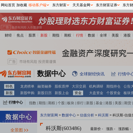
网站首页
加收藏
移动客户端
东方财富
天天基金网
东方财富证券
东方
财经
焦点
股票
新股
期指
期权
行情
数据
全球
美股
港股
数据中心
全球财经快讯
行情中
特色
龙虎榜单
融资融券
股权质押
大宗交易
机构调研
期指持仓
公告
新股
新股申购
新股日历
新股上会
资金
大盘资金
个股资金
板块
行情中心
指数
|
期指
|
期权
|
个股
|
板块
|
排行
|
新股
|
基金
|
港股
|
美股
|
期货
|
外汇
|
黄金
|
自选股
|
自选基金
东方财富网
>
数据中心
>
估值分析
>
科沃斯
> 科沃斯-估值
科沃斯(603486)
最新价
-
涨跌
-
涨跌幅
-
全景图