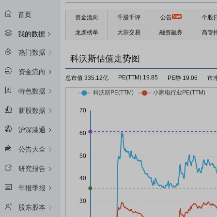
首页
资金流向
千股千评
公告
个股
龙虎榜单
大宗交易
融资融券
高管
我的数据
热门数据
科沃斯估值走势图
资金流向
PE(TTM) 19.85
总市值 335.12亿
PE静 19.06
市净
特色数据
新股数据
沪深港通
公告大全
研究报告
年报季报
股东股本