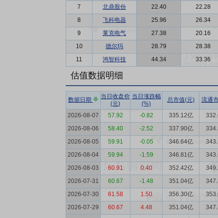
7
北鼎股份
22.40
22.28
8
飞科电器
25.96
26.34
9
莱克电气
27.38
20.16
10
德尔玛
28.79
28.38
11
鸿智科技
44.34
33.36
估值数据明细
当日收盘价
当日涨跌幅
数据日期
总市值(元)
流通市
(元)
(%)
2026-08-07
57.92
-0.82
335.12亿
332
2026-08-06
58.40
-2.52
337.90亿
334
2026-08-05
59.91
-0.05
346.64亿
343
2026-08-04
59.94
-1.59
346.81亿
343
2026-08-03
60.91
0.40
352.42亿
349
2026-07-31
60.67
-1.48
351.04亿
347
2026-07-30
61.58
1.50
356.30亿
353
2026-07-29
60.67
4.48
351.04亿
347