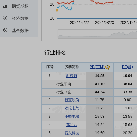
期货期权
经济数据
基金数据
行业排名
序号
股票简称
PE(静)
PE(TTM)
6
科沃斯
19.85
19.06
行业平均
41.10
38.04
行业中值
44.34
33.36
1
新宝股份
11.78
9.80
2
欧伦电气
12.73
12.82
3
小熊电器
15.53
13.55
4
苏泊尔
16.24
15.68
5
石头科技
19.50
20.30