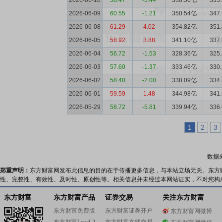
2026-06-10
58.47
-3.44
338.50亿
335
2026-06-09
60.55
-1.21
350.54亿
347
2026-06-08
61.29
4.02
354.82亿
351
2026-06-05
58.92
3.88
341.10亿
337
2026-06-04
56.72
-1.53
328.36亿
325
2026-06-03
57.60
-1.37
333.46亿
330
2026-06-02
58.40
-2.00
338.09亿
334
2026-06-01
59.59
1.48
344.98亿
341
2026-05-29
58.72
-5.81
339.94亿
336
1
2
3
数据
郑重声明：
东方财富网发布此信息的目的在于传播更多信息，与本站立场无关。东方
性、完整性、有效性、及时性、原创性等。相关信息并未经过本网站证实，不对您构
东方财富
东方财富产品
证券交易
关注东方财富
东方财富免费版
东方财富证券开户
东方财富网微博