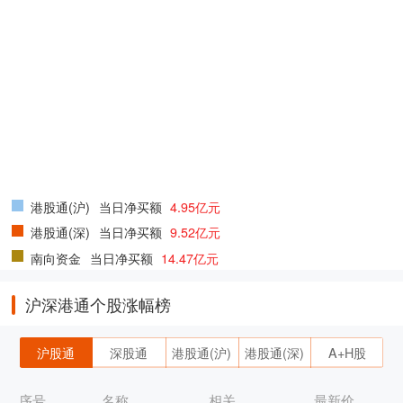
港股通(沪)
当日净买额
4.95亿元
港股通(深)
当日净买额
9.52亿元
南向资金
当日净买额
14.47亿元
沪深港通个股涨幅榜
沪股通
深股通
港股通(沪)
港股通(深)
A+H股
序号
名称
相关
最新价