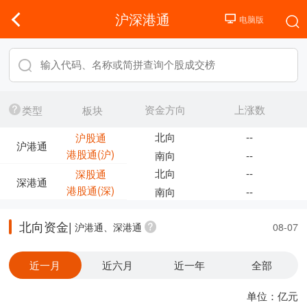
沪深港通
资金方向
上涨数
类型
板块
北向
--
沪股通
沪港通
港股通(沪)
南向
--
北向
--
深股通
深港通
港股通(深)
南向
--
北向资金|
沪港通、深港通
08-07
近一月
近六月
近一年
全部
单位：亿元