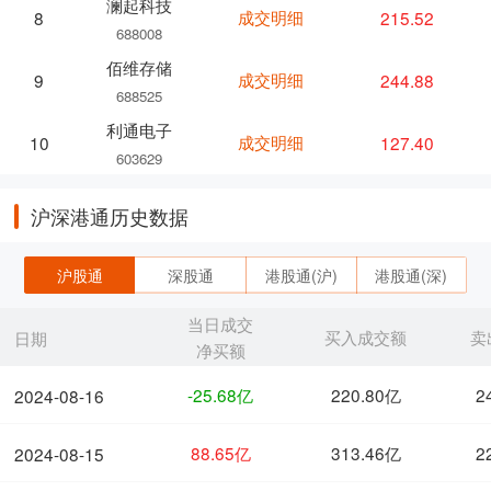
澜起科技
成交明细
215.52
8
688008
佰维存储
成交明细
244.88
9
688525
利通电子
成交明细
127.40
10
603629
沪深港通历史数据
沪股通
深股通
港股通(沪)
港股通(深)
当日成交
买入成交额
卖
日期
净买额
-25.68亿
220.80亿
2
2024-08-16
88.65亿
313.46亿
2
2024-08-15