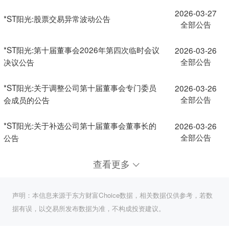
2026-03-27
*ST阳光:股票交易异常波动公告
全部公告
*ST阳光:第十届董事会2026年第四次临时会议
2026-03-26
全部公告
决议公告
*ST阳光:关于调整公司第十届董事会专门委员
2026-03-26
全部公告
会成员的公告
*ST阳光:关于补选公司第十届董事会董事长的
2026-03-26
全部公告
公告
查看更多
声明：本信息来源于东方财富Choice数据，相关数据仅供参考，若数
据有误，以交易所发布数据为准，不构成投资建议。