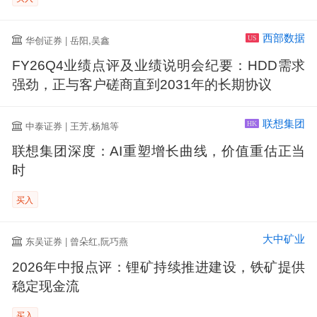
西部数据
华创证券 | 岳阳,吴鑫
US
FY26Q4业绩点评及业绩说明会纪要：HDD需求
强劲，正与客户磋商直到2031年的长期协议
联想集团
中泰证券 | 王芳,杨旭等
HK
联想集团深度：AI重塑增长曲线，价值重估正当
时
买入
大中矿业
东吴证券 | 曾朵红,阮巧燕
2026年中报点评：锂矿持续推进建设，铁矿提供
稳定现金流
买入