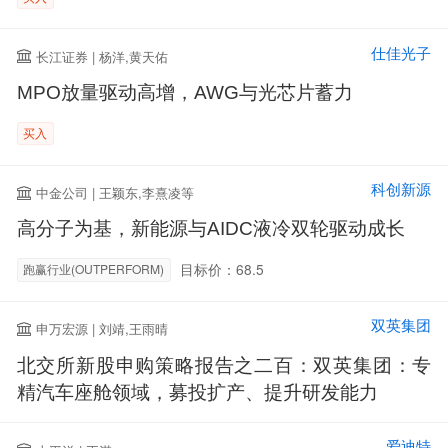
仕佳光子
长江证券 | 杨洋,黄天佑
MPO放量驱动高增，AWG与光芯片蓄力
买入
科创新源
中金公司 | 王颖东,李熹凌等
高分子为基，新能源与AIDC液冷双轮驱动成长
目标价：68.5
跑赢行业(OUTPERFORM)
双英集团
申万宏源 | 刘靖,王雨晴
北交所新股申购策略报告之二百：双英集团：专
精汽车座舱领域，募投扩产、提升研发能力
爱迪特