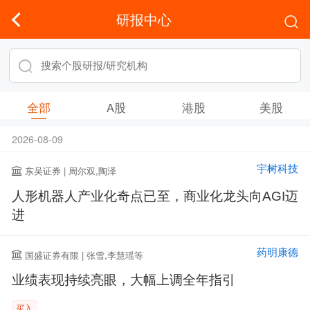
研报中心
全部
A股
港股
美股
2026-08-09
宇树科技
东吴证券 | 周尔双,陶泽
人形机器人产业化奇点已至，商业化龙头向AGI迈
进
药明康德
国盛证券有限 | 张雪,李慧瑶等
业绩表现持续亮眼，大幅上调全年指引
买入