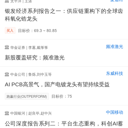
太平洋 | 王湛
银发经济系列报告之一：供应链重构下的全球齿
科氧化锆龙头
目标价：69.3 ~ 80.85
买入
频准激光
华金证券 | 李蕙,戴筝筝
新股覆盖研究：频准激光
东威科技
中金公司 | 鲁烁,刘中玉等
AI PCB高景气，国产电镀龙头有望持续受益
目标价：75
跑赢行业(OUTPERFORM)
中国移动
中国银河 | 赵良毕,赵中兴
公司深度报告系列二：平台生态重构，科创AI蓄