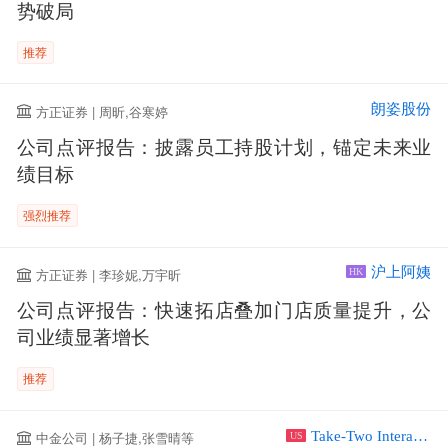
势破局
推荐
朗姿股份
方正证券 | 周昕,谷寒婷
公司点评报告：披露员工持股计划，锚定未来业
绩目标
强烈推荐
沪上阿姨
方正证券 | 李珍妮,万宇昕
HK
公司点评报告：快速拓店叠加门店质量提升，公
司业绩显著增长
推荐
Take-Two Interactive Software Inc
中金公司 | 杨子捷,张雪晴等
US