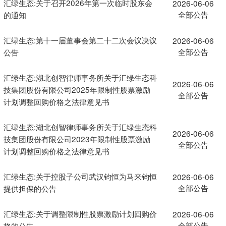
汇绿生态:关于召开2026年第一次临时股东会
2026-06-06
全部公告
的通知
汇绿生态:第十一届董事会第二十二次会议决议
2026-06-06
全部公告
公告
汇绿生态:湖北创智律师事务所关于汇绿生态科
2026-06-06
技集团股份有限公司2025年限制性股票激励
全部公告
计划调整回购价格之法律意见书
汇绿生态:湖北创智律师事务所关于汇绿生态科
2026-06-06
技集团股份有限公司2023年限制性股票激励
全部公告
计划调整回购价格之法律意见书
汇绿生态:关于控股子公司武汉钧恒为马来钧恒
2026-06-06
全部公告
提供担保的公告
汇绿生态:关于调整限制性股票激励计划回购价
2026-06-06
全部公告
格的公告