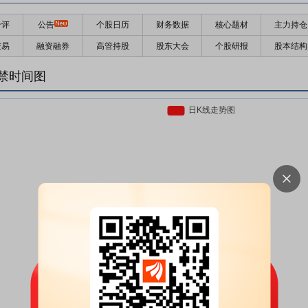
千评
公告
个股日历
财务数据
核心题材
主力持仓
交易
融资融券
高管持股
股东大会
个股研报
股本结构
禁时间图