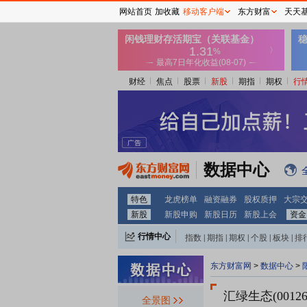
网站首页
加收藏
移动客户端
东方财富
天天
财经
焦点
股票
新股
期指
期权
行
数据中心
特色
龙虎榜单
融资融券
股权质押
大宗
新股
新股申购
新股日历
新股上会
资金
行情中心
指数
|
期指
|
期权
|
个股
|
板块
|
排
东方财富网
>
数据中心
>
汇绿生态(00126
全景图