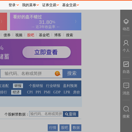
登录
我的菜单
证券交易
基金交易
动态
债券
视频
股吧
基金吧
博客
搜索
个人
自选
0
红送配
研报
个股研报
行业研报
盈利预测
排行
经济
CPI
PPI
PMI
GDP
LPR
房价
消息
个股解禁数据：
搜索
行情
股吧
数据