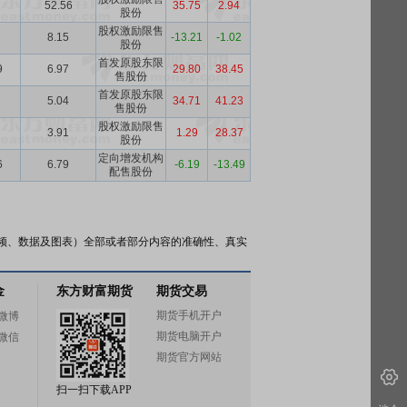
52.56
35.75
2.94
股份
股权激励限售
8.15
-13.21
-1.02
股份
首发原股东限
9
6.97
29.80
38.45
售股份
首发原股东限
5.04
34.71
41.23
售股份
股权激励限售
3.91
1.29
28.37
股份
定向增发机构
6
6.79
-6.19
-13.49
配售股份
频、数据及图表）全部或者部分内容的准确性、真实
金
东方财富期货
期货交易
期货手机开户
微博
期货电脑开户
微信
期货官方网站
扫一扫下载APP