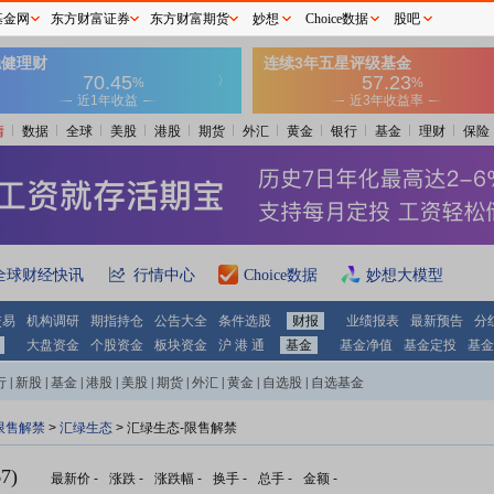
基金网
东方财富证券
东方财富期货
妙想
Choice数据
股吧
情
数据
全球
美股
港股
期货
外汇
黄金
银行
基金
理财
保险
全球财经快讯
行情中心
Choice数据
妙想大模型
交易
机构调研
期指持仓
公告大全
条件选股
财报
业绩报表
最新预告
分
大盘资金
个股资金
板块资金
沪 港 通
基金
基金净值
基金定投
基金
行
|
新股
|
基金
|
港股
|
美股
|
期货
|
外汇
|
黄金
|
自选股
|
自选基金
限售解禁
>
汇绿生态
> 汇绿生态-限售解禁
7)
最新价
-
涨跌
-
涨跌幅
-
换手
-
总手
-
金额
-