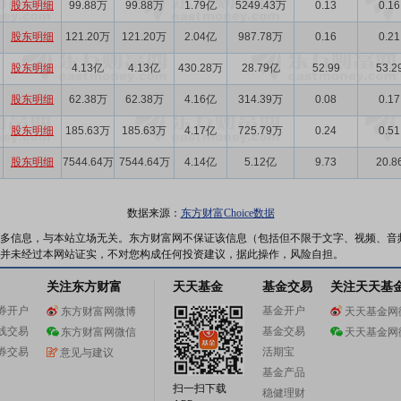
股东明细
99.88万
99.88万
1.79亿
5249.43万
0.13
0.16
股东明细
121.20万
121.20万
2.04亿
987.78万
0.16
0.21
股东明细
4.13亿
4.13亿
430.28万
28.79亿
52.99
53.2
股东明细
62.38万
62.38万
4.16亿
314.39万
0.08
0.17
股东明细
185.63万
185.63万
4.17亿
725.79万
0.24
0.51
股东明细
7544.64万
7544.64万
4.14亿
5.12亿
9.73
20.8
数据来源：
东方财富Choice数据
多信息，与本站立场无关。东方财富网不保证该信息（包括但不限于文字、视频、音
并未经过本网站证实，不对您构成任何投资建议，据此操作，风险自担。
关注东方财富
天天基金
基金交易
关注天天基
券开户
基金开户
东方财富网微博
天天基金网
线交易
基金交易
东方财富网微信
天天基金网
券交易
活期宝
意见与建议
基金产品
扫一扫下载
稳健理财