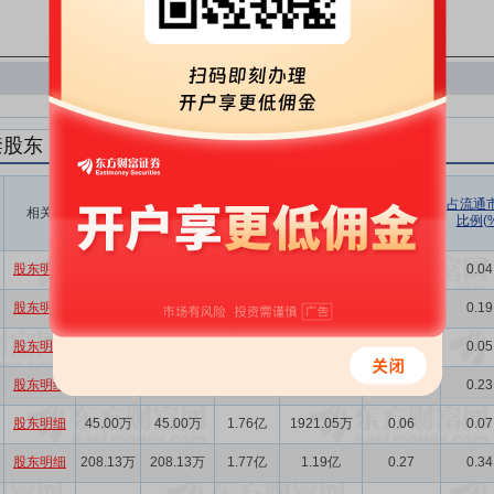
禁股东
解禁数量
实际解禁数
未解禁数
实际解禁市值
占总市值比
占流通
相关
(股)
量(股)
(元)
例(%)
比例(%
量(股)
股东明细
25.00万
25.00万
1.73亿
1067.25万
0.03
0.04
股东明细
116.00万
116.00万
1.73亿
4952.04万
0.15
0.19
股东明细
30.00万
30.00万
1.74亿
1280.70万
0.04
0.05
股东明细
139.20万
139.20万
1.75亿
5942.45万
0.18
0.23
股东明细
45.00万
45.00万
1.76亿
1921.05万
0.06
0.07
股东明细
208.13万
208.13万
1.77亿
1.19亿
0.27
0.34