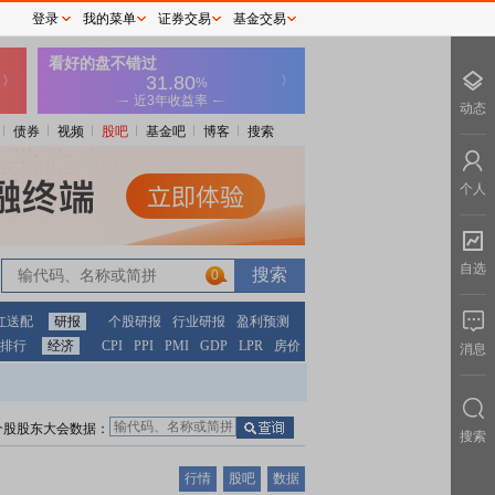
登录
我的菜单
证券交易
基金交易
动态
债券
视频
股吧
基金吧
博客
搜索
个人
自选
0
红送配
研报
个股研报
行业研报
盈利预测
排行
经济
CPI
PPI
PMI
GDP
LPR
房价
消息
个股股东大会数据：
搜索
行情
股吧
数据