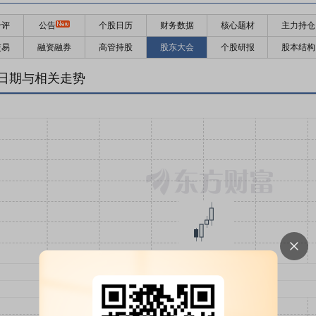
千评
公告
个股日历
财务数据
核心题材
主力持仓
交易
融资融券
高管持股
股东大会
个股研报
股本结构
日期与相关走势