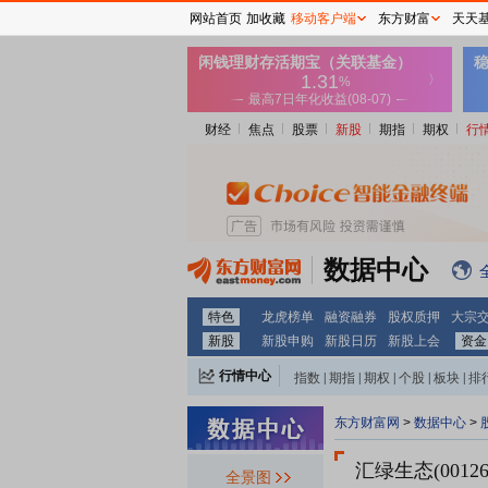
网站首页
加收藏
移动客户端
东方财富
天天
财经
焦点
股票
新股
期指
期权
行
数据中心
特色
龙虎榜单
融资融券
股权质押
大宗
新股
新股申购
新股日历
新股上会
资金
行情中心
指数
|
期指
|
期权
|
个股
|
板块
|
排
东方财富网
>
数据中心
>
汇绿生态(00126
全景图