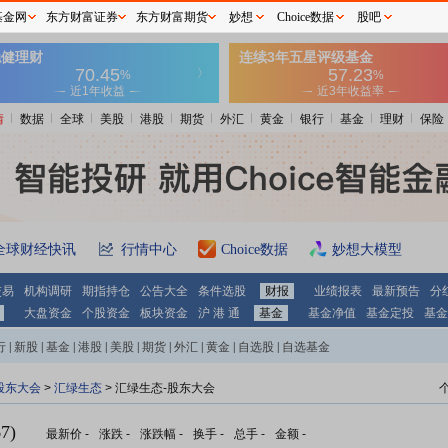
基金网
东方财富证券
东方财富期货
妙想
Choice数据
股吧
情
数据
全球
美股
港股
期货
外汇
黄金
银行
基金
理财
保险
全球财经快讯
行情中心
Choice数据
妙想大模型
交易
机构调研
期指持仓
公告大全
条件选股
财报
业绩报表
最新预告
分
大盘资金
个股资金
板块资金
沪 港 通
基金
基金净值
基金定投
基金
行
|
新股
|
基金
|
港股
|
美股
|
期货
|
外汇
|
黄金
|
自选股
|
自选基金
股东大会
>
汇绿生态
>
汇绿生态-股东大会
7)
最新价
-
涨跌
-
涨跌幅
-
换手
-
总手
-
金额
-