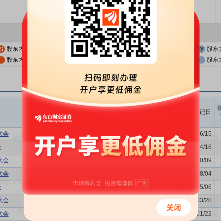
股东大会公告日
股东大会召开日
股东
股东大会公告日前一交易日
股东大会召开日前一交易日
股东
召开时间
议题涉及内容
股权登记日
开始日
结束日
大会
-
2026/06/22
-
2026/06/15
会
利润分配方案,年度报告(摘要)...
2026/04/23
-
2026/04/16
大会
购并,关联交易议案,增发新股的...
2025/10/15
-
2025/10/09
大会
-
2025/08/11
-
2025/08/04
会
利润分配方案,年度报告(摘要)...
2025/05/13
-
2025/05/06
大会
-
2025/03/27
-
2025/03/20
大会
购并,关联交易议案
2025/02/05
-
2025/01/22