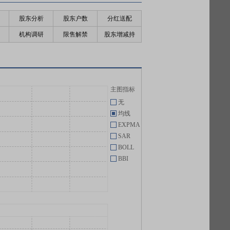
股东分析
股东户数
分红送配
机构调研
限售解禁
股东增减持
主图指标
无
均线
EXPMA
SAR
BOLL
BBI