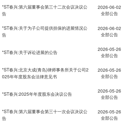
*ST春兴:第六届董事会第三十二次会议决议公
2026-06-02
全部公告
告
*ST春兴:关于为子公司提供担保的进展情况公
2026-06-02
全部公告
告
2026-05-26
*ST春兴:关于诉讼进展的公告
全部公告
*ST春兴:北京大成(青岛)律师事务所关于公司2
2026-05-26
全部公告
025年年度股东会法律意见书
2026-05-26
*ST春兴:2025年年度股东会决议公告
全部公告
*ST春兴:第六届董事会第三十一次会议决议公
2026-05-26
全部公告
告