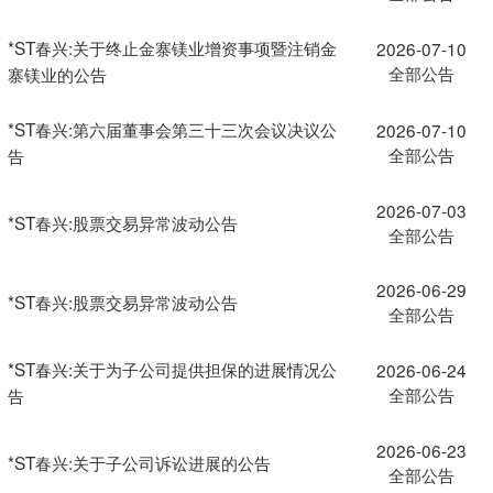
*ST春兴:关于终止金寨镁业增资事项暨注销金
2026-07-10
全部公告
寨镁业的公告
*ST春兴:第六届董事会第三十三次会议决议公
2026-07-10
全部公告
告
2026-07-03
*ST春兴:股票交易异常波动公告
全部公告
2026-06-29
*ST春兴:股票交易异常波动公告
全部公告
*ST春兴:关于为子公司提供担保的进展情况公
2026-06-24
全部公告
告
2026-06-23
*ST春兴:关于子公司诉讼进展的公告
全部公告