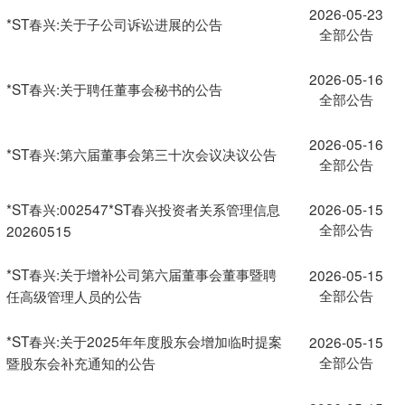
2026-05-23
*ST春兴:关于子公司诉讼进展的公告
全部公告
2026-05-16
*ST春兴:关于聘任董事会秘书的公告
全部公告
2026-05-16
*ST春兴:第六届董事会第三十次会议决议公告
全部公告
*ST春兴:002547*ST春兴投资者关系管理信息
2026-05-15
全部公告
20260515
*ST春兴:关于增补公司第六届董事会董事暨聘
2026-05-15
全部公告
任高级管理人员的公告
*ST春兴:关于2025年年度股东会增加临时提案
2026-05-15
全部公告
暨股东会补充通知的公告