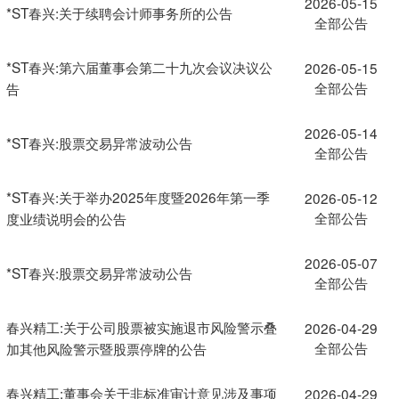
2026-05-15
*ST春兴:关于续聘会计师事务所的公告
全部公告
*ST春兴:第六届董事会第二十九次会议决议公
2026-05-15
全部公告
告
2026-05-14
*ST春兴:股票交易异常波动公告
全部公告
*ST春兴:关于举办2025年度暨2026年第一季
2026-05-12
全部公告
度业绩说明会的公告
2026-05-07
*ST春兴:股票交易异常波动公告
全部公告
春兴精工:关于公司股票被实施退市风险警示叠
2026-04-29
全部公告
加其他风险警示暨股票停牌的公告
春兴精工:董事会关于非标准审计意见涉及事项
2026-04-29